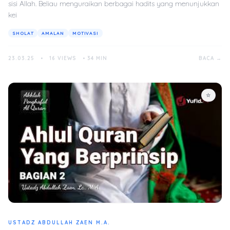
sisi Allah. Beliau menguraikan berbagai hadits yang menunjukkan
kei
SHOLAT
AMALAN
MOTIVASI
23.03.25
•
16 VIEWS
•
34 MIN
BACA →
☆
USTADZ ABDULLAH ZAEN M.A.