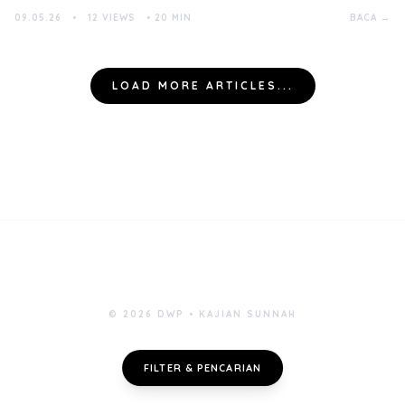
09.05.26
•
12 VIEWS
•
20 MIN
BACA →
LOAD MORE ARTICLES...
© 2026 DWP • KAJIAN SUNNAH
FILTER & PENCARIAN