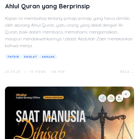
Ahlul Quran yang Berprinsip
Kajian ini membahas tentang prinsip-prinsip yang harus dimiliki
oleh seorang Ahlul Quran, yaitu orang yang dekat dengan Al-
Quran, baik dalam membaca, memahami, mengamalkan,
maupun mendakwahkannya. Ustadz Abdullah Zaen menekankan
bahwa menja
TAFSIR
SHOLAT
AKHLAK
23.03.25
•
13 VIEWS
•
46 MIN
BACA →
☆