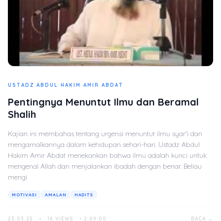
USTADZ ABDUL HAKIM AMIR ABDAT
Pentingnya Menuntut Ilmu dan Beramal
Shalih
Kajian ini membahas tentang urgensi menuntut ilmu syar'i dan
mengamalkannya dalam kehidupan sehari-hari. Ustadz Abdul
Hakim Amir Abdat menekankan bahwa ilmu adalah kunci untuk
mengenal Allah dan menjalankan ibadah dengan benar. Beliau
mengi
MOTIVASI
AMALAN
HADITS
23.03.25
•
16 VIEWS
•
2:09:00
BACA →