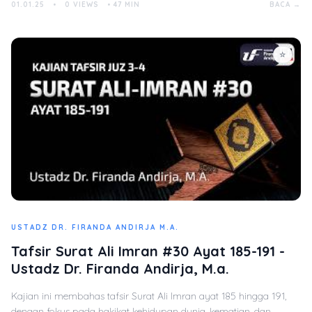
01.01.25
•
0 VIEWS
•
47 MIN
BACA →
☆
USTADZ DR. FIRANDA ANDIRJA M.A.
Tafsir Surat Ali Imran #30 Ayat 185-191 -
Ustadz Dr. Firanda Andirja, M.a.
Kajian ini membahas tafsir Surat Ali Imran ayat 185 hingga 191,
dengan fokus pada hakikat kehidupan dunia, kematian, dan