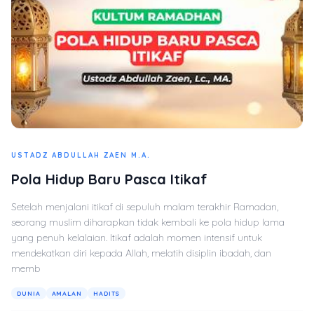
USTADZ ABDULLAH ZAEN M.A.
Pola Hidup Baru Pasca Itikaf
Setelah menjalani itikaf di sepuluh malam terakhir Ramadan,
seorang muslim diharapkan tidak kembali ke pola hidup lama
yang penuh kelalaian. Itikaf adalah momen intensif untuk
mendekatkan diri kepada Allah, melatih disiplin ibadah, dan
memb
DUNIA
AMALAN
HADITS