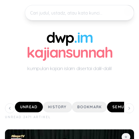
🌙
Search keyword
dwp
.im
kajiansunnah
kumpulan kajian islam disertai dalil-dalil
UNREAD
HISTORY
BOOKMARK
SEMUA
UNREAD 2471 ARTIKEL
☆