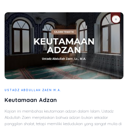
☆
USTADZ ABDULLAH ZAEN M.A.
Keutamaan Adzan
Kajian ini membahas keutamaan adzan dalam Islam. Ustadz
Abdullah Zaen menjelaskan bahwa adzan bukan sekadar
panggilan shalat, tetapi memiliki kedudukan yang sangat mulia di