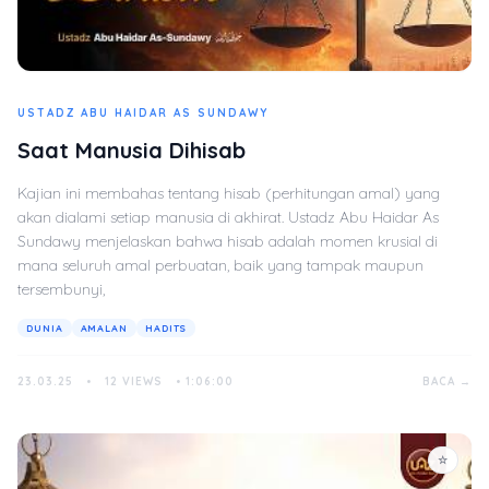
USTADZ ABU HAIDAR AS SUNDAWY
Saat Manusia Dihisab
Kajian ini membahas tentang hisab (perhitungan amal) yang
akan dialami setiap manusia di akhirat. Ustadz Abu Haidar As
Sundawy menjelaskan bahwa hisab adalah momen krusial di
mana seluruh amal perbuatan, baik yang tampak maupun
tersembunyi,
DUNIA
AMALAN
HADITS
23.03.25
•
12 VIEWS
•
1:06:00
BACA →
☆