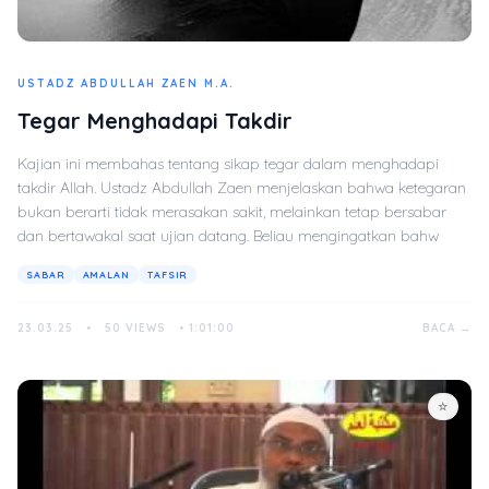
USTADZ ABDULLAH ZAEN M.A.
Tegar Menghadapi Takdir
Kajian ini membahas tentang sikap tegar dalam menghadapi
takdir Allah. Ustadz Abdullah Zaen menjelaskan bahwa ketegaran
bukan berarti tidak merasakan sakit, melainkan tetap bersabar
dan bertawakal saat ujian datang. Beliau mengingatkan bahw
SABAR
AMALAN
TAFSIR
23.03.25
•
50 VIEWS
•
1:01:00
BACA →
☆