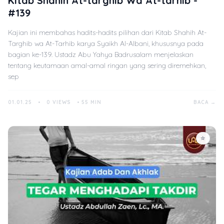
Kitab Shahih At-targhib Wa At-tarhib -
#139
Kajian ini membahas hadits-hadits pilihan dari Kitab Shahih At-
Targhib wa At-Tarhib karya Syaikh Al-Albani, khususnya pada
bagian ke-139. Ustadz Abu Yahya Badrusalam menjelaskan
tentang keutamaan amal-amal ringan yang sering diremehkan,
sep
01.01.25
•
0 VIEWS
•
55 MIN
BACA →
☆