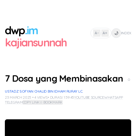
dwp
.im
🌙
A-
A+
INDEX
|
kajiansunnah
7 Dosa yang Membinasakan
○
USTADZ SOFYAN CHALID BIN IDHAM RURAY LC.
23 MARCH 2025 • 4 VIEWS
• DURASI: 1:59:45
YOUTUBE SOURCE
WHATSAPP
TELEGRAM
COPY LINK
☆ BOOKMARK