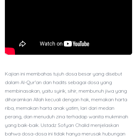
Kajian ini membahas tujuh dosa besar yang disebut
dalam Al-Qur'an dan hadits sebagai dosa yang
membinasakan, yaitu syirik, sihir, membunuh jiwa yang
diharamkan Allah kecuali dengan hak, memakan harta
riba, memakan harta anak yatim, lari dari medan
perang, dan menuduh zina terhadap wanita mukminah
yang baik-baik. Ustadz Sofyan Chalid menjelaskan
bahwa dosa-dosa ini tidak hanya merusak hubungan