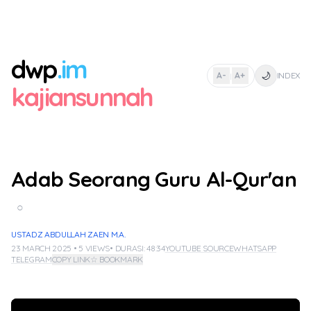
dwp
.im
🌙
A-
A+
INDEX
|
kajiansunnah
Adab Seorang Guru Al-Qur'an
○
USTADZ ABDULLAH ZAEN M.A.
23 MARCH 2025 • 5 VIEWS
• DURASI: 48:34
YOUTUBE SOURCE
WHATSAPP
TELEGRAM
COPY LINK
☆ BOOKMARK