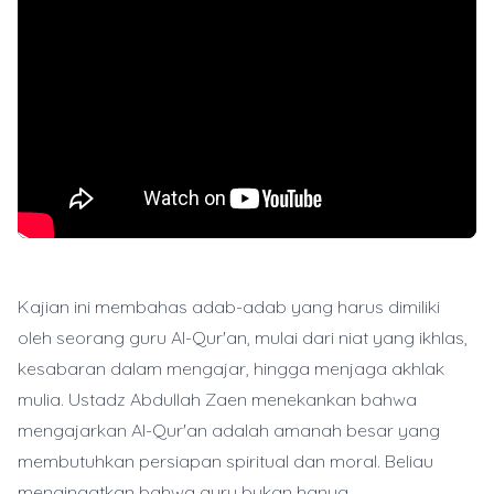
Kajian ini membahas adab-adab yang harus dimiliki
oleh seorang guru Al-Qur'an, mulai dari niat yang ikhlas,
kesabaran dalam mengajar, hingga menjaga akhlak
mulia. Ustadz Abdullah Zaen menekankan bahwa
mengajarkan Al-Qur'an adalah amanah besar yang
membutuhkan persiapan spiritual dan moral. Beliau
mengingatkan bahwa guru bukan hanya