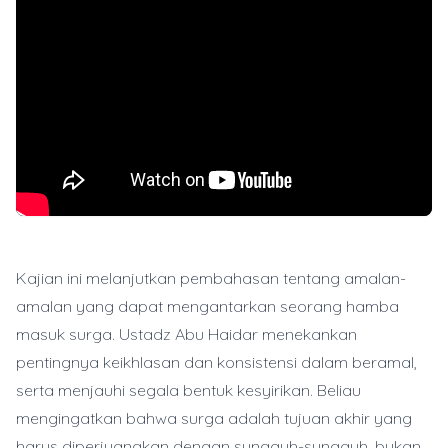
Kajian ini melanjutkan pembahasan tentang amalan-
amalan yang dapat mengantarkan seorang hamba
masuk surga. Ustadz Abu Haidar menekankan
pentingnya keikhlasan dan konsistensi dalam beramal,
serta menjauhi segala bentuk kesyirikan. Beliau
mengingatkan bahwa surga adalah tujuan akhir yang
harus diperjuangkan dengan sungguh-sungguh, bukan