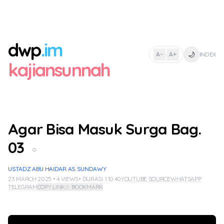
dwp
.im
🌙
A-
A+
INDEX
|
kajiansunnah
Agar Bisa Masuk Surga Bag.
03
○
USTADZ ABU HAIDAR AS SUNDAWY
23 MARCH 2025 • 4 VIEWS
• DURASI: 1:10:40
YOUTUBE SOURCE
WHATSAPP
TELEGRAM
COPY LINK
☆ BOOKMARK