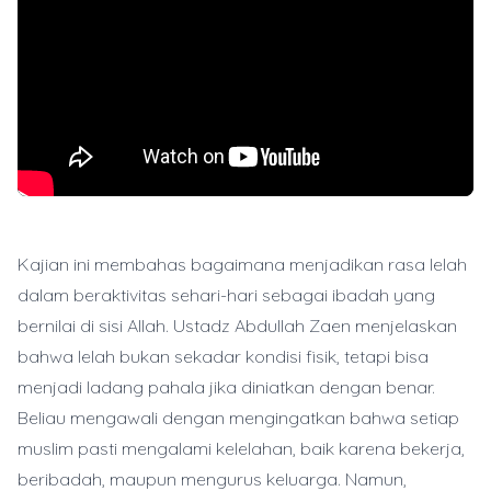
Kajian ini membahas bagaimana menjadikan rasa lelah
dalam beraktivitas sehari-hari sebagai ibadah yang
bernilai di sisi Allah. Ustadz Abdullah Zaen menjelaskan
bahwa lelah bukan sekadar kondisi fisik, tetapi bisa
menjadi ladang pahala jika diniatkan dengan benar.
Beliau mengawali dengan mengingatkan bahwa setiap
muslim pasti mengalami kelelahan, baik karena bekerja,
beribadah, maupun mengurus keluarga. Namun,