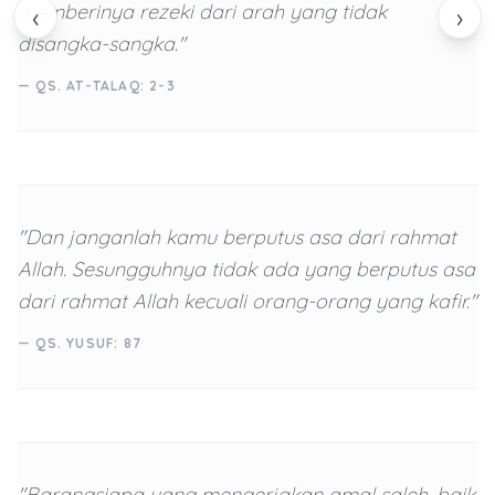
memberinya rezeki dari arah yang tidak
‹
›
disangka-sangka."
— QS. AT-TALAQ: 2-3
"Dan janganlah kamu berputus asa dari rahmat
Allah. Sesungguhnya tidak ada yang berputus asa
dari rahmat Allah kecuali orang-orang yang kafir."
— QS. YUSUF: 87
"Barangsiapa yang mengerjakan amal saleh, baik