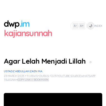
dwp
.im
🌙
A-
A+
INDEX
|
kajiansunnah
Agar Lelah Menjadi Lillah
○
USTADZ ABDULLAH ZAEN M.A.
23 MARCH 2025 • 11 VIEWS
• DURASI: 1:22:51
YOUTUBE SOURCE
WHATSAPP
TELEGRAM
COPY LINK
☆ BOOKMARK