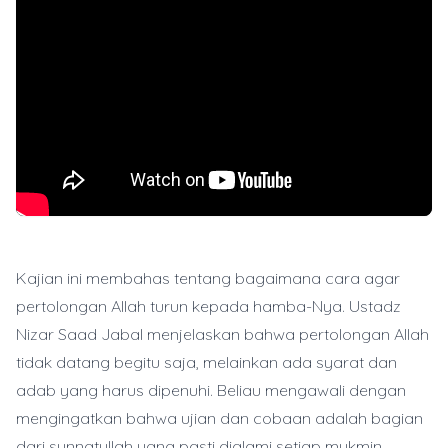
Kajian ini membahas tentang bagaimana cara agar
pertolongan Allah turun kepada hamba-Nya. Ustadz
Nizar Saad Jabal menjelaskan bahwa pertolongan Allah
tidak datang begitu saja, melainkan ada syarat dan
adab yang harus dipenuhi. Beliau mengawali dengan
mengingatkan bahwa ujian dan cobaan adalah bagian
dari sunnatullah yang pasti dialami setiap mukmin.