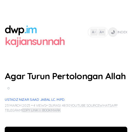
dwp
.im
🌙
A-
A+
INDEX
|
kajiansunnah
Agar Turun Pertolongan Allah
○
USTADZ NIZAR SAAD JABAL LC. M.PD.
23 MARCH 2025 • 4 VIEWS
• DURASI: 48:30
YOUTUBE SOURCE
WHATSAPP
TELEGRAM
COPY LINK
☆ BOOKMARK