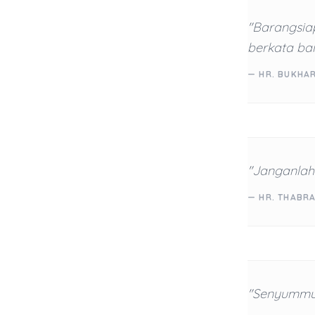
"Barangsiap
berkata bai
— HR. BUKHA
"Janganlah
— HR. THABRA
"Senyummu 