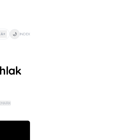
🌙
A+
INDEX
hlak
KMARK