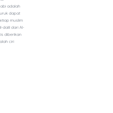
Nabi adalah
buruk dapat
etiap muslim
alil dari Al-
is diberikan
lah ciri