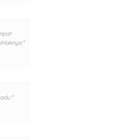
empat
hlaknya."
adu."