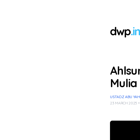
dwp
.i
Ahlsu
Mulia
USTADZ ABU YAH
23 MARCH 2025 •