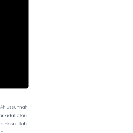
 Ahlussunnah
r adat atau
a Rasulullah
di