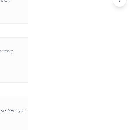
›
lia."
orang
akhlaknya."