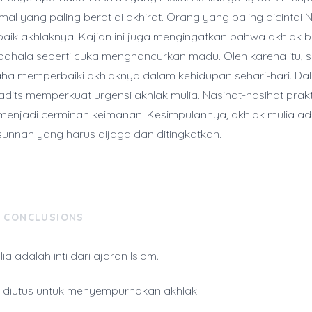
al yang paling berat di akhirat. Orang yang paling dicintai 
baik akhlaknya. Kajian ini juga mengingatkan bahwa akhlak 
hala seperti cuka menghancurkan madu. Oleh karena itu, s
ha memperbaiki akhlaknya dalam kehidupan sehari-hari. Dalil-d
dits memperkuat urgensi akhlak mulia. Nasihat-nasihat prakt
menjadi cerminan keimanan. Kesimpulannya, akhlak mulia ada
unnah yang harus dijaga dan ditingkatkan.
& CONCLUSIONS
ia adalah inti dari ajaran Islam.
h diutus untuk menyempurnakan akhlak.