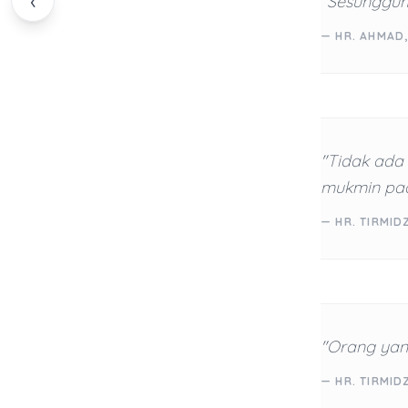
‹
"Sesungguh
— HR. AHMAD,
"Tidak ada
mukmin pada
— HR. TIRMID
"Orang yan
— HR. TIRMID