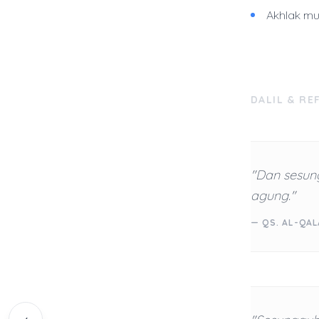
Akhlak mu
DALIL & RE
"Dan sesun
agung."
— QS. AL-QAL