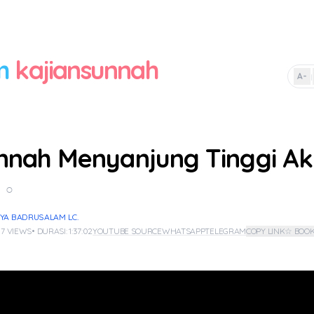
m
kajiansunnah
A-
|
nnah Menyanjung Tinggi Ak
○
YA BADRUSALAM LC.
 7 VIEWS
• DURASI: 1:37:02
YOUTUBE SOURCE
WHATSAPP
TELEGRAM
COPY LINK
☆ BOO