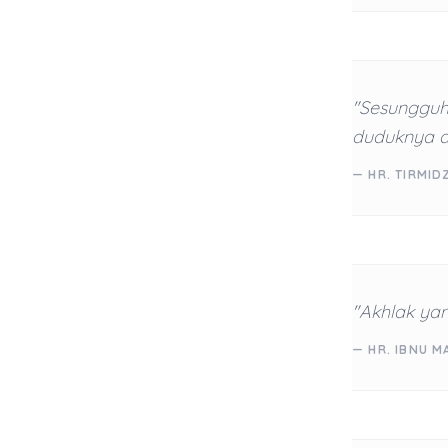
"Sesungguh
duduknya d
— HR. TIRMID
"Akhlak ya
— HR. IBNU M