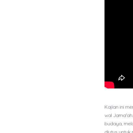
Kajian ini 
wal Jama'ah
budaya, mela
diutus untuk