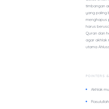
timbangan am
yang paling 
menghapus pa
harus berusa
Quran dan ha
agar akhlak 
utama Ahluss
POINTERS 
Akhlak mul
Rasululla