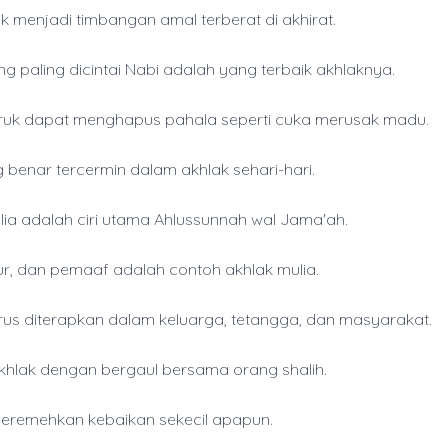
ik menjadi timbangan amal terberat di akhirat.
g paling dicintai Nabi adalah yang terbaik akhlaknya.
ruk dapat menghapus pahala seperti cuka merusak madu.
 benar tercermin dalam akhlak sehari-hari.
lia adalah ciri utama Ahlussunnah wal Jama'ah.
jur, dan pemaaf adalah contoh akhlak mulia.
rus diterapkan dalam keluarga, tetangga, dan masyarakat.
akhlak dengan bergaul bersama orang shalih.
eremehkan kebaikan sekecil apapun.