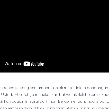
membahas tentang keutamaan akhlak mulia dalam pandangan
. Ustadz Abu Yahya menekankan bahwa akhlak bukan sekada
inkan bagian integral dari iman. Beliau mengutip hadits bahw
 menyempurnakan akhlak yang mulia. Akhlak yang baik menja