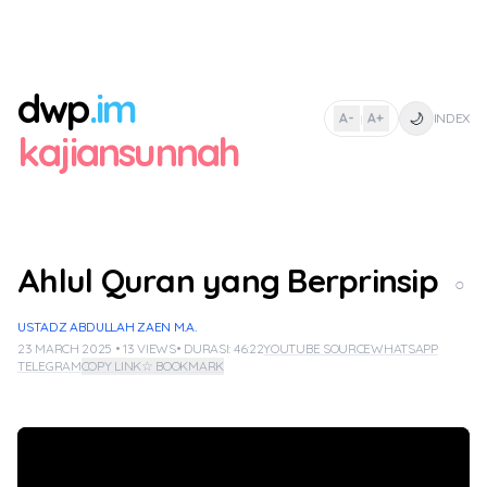
dwp
.im
🌙
A-
A+
INDEX
|
kajiansunnah
Ahlul Quran yang Berprinsip
○
USTADZ ABDULLAH ZAEN M.A.
23 MARCH 2025 • 13 VIEWS
• DURASI: 46:22
YOUTUBE SOURCE
WHATSAPP
TELEGRAM
COPY LINK
☆ BOOKMARK