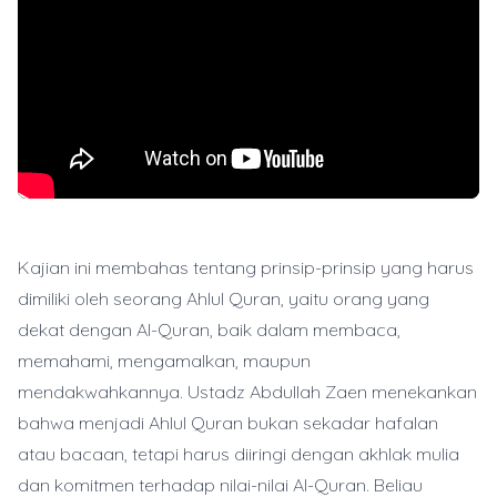
Kajian ini membahas tentang prinsip-prinsip yang harus
dimiliki oleh seorang Ahlul Quran, yaitu orang yang
dekat dengan Al-Quran, baik dalam membaca,
memahami, mengamalkan, maupun
mendakwahkannya. Ustadz Abdullah Zaen menekankan
bahwa menjadi Ahlul Quran bukan sekadar hafalan
atau bacaan, tetapi harus diiringi dengan akhlak mulia
dan komitmen terhadap nilai-nilai Al-Quran. Beliau