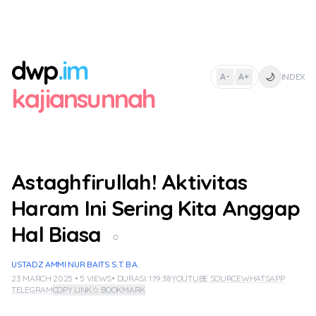
dwp
.im
🌙
A-
A+
INDEX
|
kajiansunnah
Astaghfirullah! Aktivitas
Haram Ini Sering Kita Anggap
Hal Biasa
○
USTADZ AMMI NUR BAITS S.T. B.A.
23 MARCH 2025 • 5 VIEWS
• DURASI: 1:19:38
YOUTUBE SOURCE
WHATSAPP
TELEGRAM
COPY LINK
☆ BOOKMARK