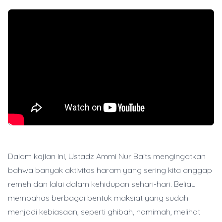
Dalam kajian ini, Ustadz Ammi Nur Baits mengingatkan
bahwa banyak aktivitas haram yang sering kita anggap
remeh dan lalai dalam kehidupan sehari-hari. Beliau
membahas berbagai bentuk maksiat yang sudah
menjadi kebiasaan, seperti ghibah, namimah, melihat