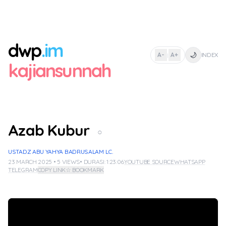
dwp
.im
🌙
A-
A+
INDEX
|
kajiansunnah
Azab Kubur
○
USTADZ ABU YAHYA BADRUSALAM LC.
23 MARCH 2025 • 5 VIEWS
• DURASI: 1:23:06
YOUTUBE SOURCE
WHATSAPP
TELEGRAM
COPY LINK
☆ BOOKMARK