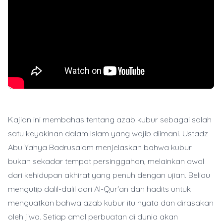
Kajian ini membahas tentang azab kubur sebagai salah
satu keyakinan dalam Islam yang wajib diimani. Ustadz
Abu Yahya Badrusalam menjelaskan bahwa kubur
bukan sekadar tempat persinggahan, melainkan awal
dari kehidupan akhirat yang penuh dengan ujian. Beliau
mengutip dalil-dalil dari Al-Qur'an dan hadits untuk
menguatkan bahwa azab kubur itu nyata dan dirasakan
oleh jiwa. Setiap amal perbuatan di dunia akan