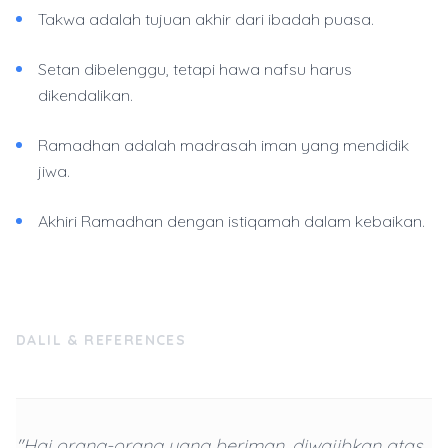
Takwa adalah tujuan akhir dari ibadah puasa.
Setan dibelenggu, tetapi hawa nafsu harus
dikendalikan.
Ramadhan adalah madrasah iman yang mendidik
jiwa.
Akhiri Ramadhan dengan istiqamah dalam kebaikan.
DALIL & REFERENCES
"Hai orang-orang yang beriman, diwajibkan atas