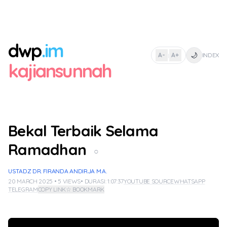
dwp
.im
🌙
A-
A+
INDEX
|
kajiansunnah
Bekal Terbaik Selama
Ramadhan
○
USTADZ DR. FIRANDA ANDIRJA M.A.
20 MARCH 2025 • 5 VIEWS
• DURASI: 1:07:37
YOUTUBE SOURCE
WHATSAPP
TELEGRAM
COPY LINK
☆ BOOKMARK