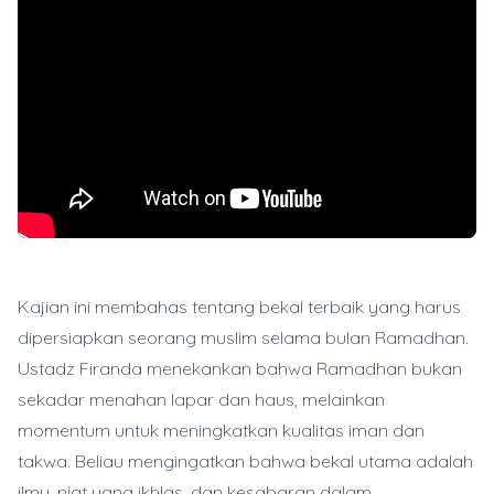
Kajian ini membahas tentang bekal terbaik yang harus
dipersiapkan seorang muslim selama bulan Ramadhan.
Ustadz Firanda menekankan bahwa Ramadhan bukan
sekadar menahan lapar dan haus, melainkan
momentum untuk meningkatkan kualitas iman dan
takwa. Beliau mengingatkan bahwa bekal utama adalah
ilmu, niat yang ikhlas, dan kesabaran dalam