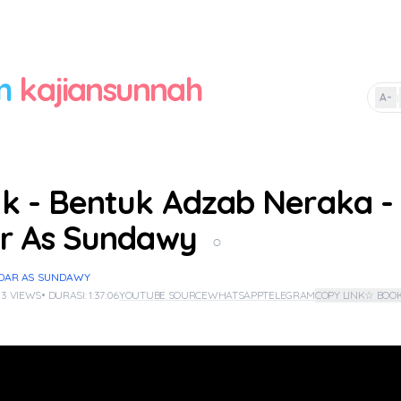
m
kajiansunnah
A-
|
k - Bentuk Adzab Neraka -
r As Sundawy
○
IDAR AS SUNDAWY
 3 VIEWS
• DURASI: 1:37:06
YOUTUBE SOURCE
WHATSAPP
TELEGRAM
COPY LINK
☆ BOO