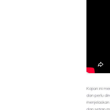
Kajian ini 
dan perlu di
menjelaskan
dan setiap m