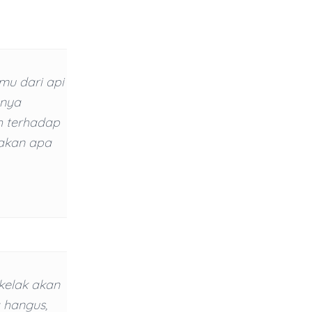
mu dari api
anya
h terhadap
jakan apa
kelak akan
 hangus,