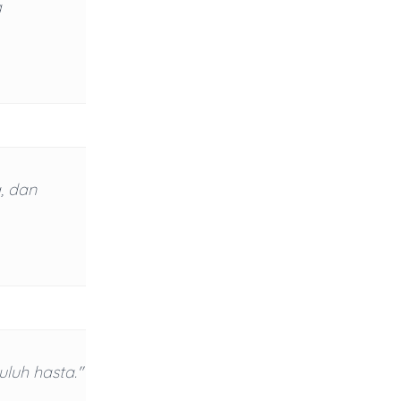
a
, dan
luh hasta."