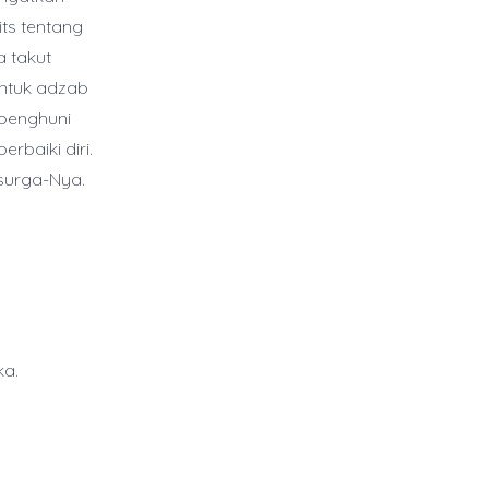
ts tentang
a takut
entuk adzab
 penghuni
rbaiki diri.
surga-Nya.
ka.