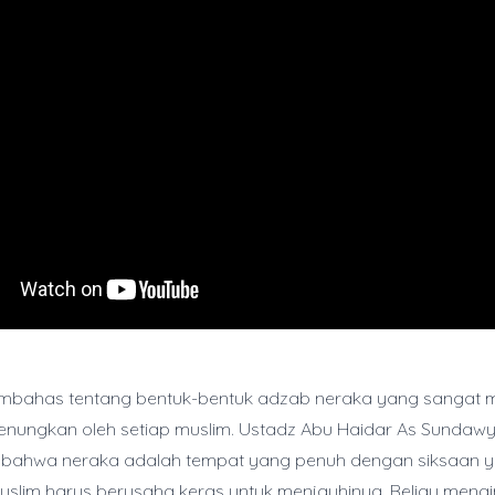
membahas tentang bentuk-bentuk adzab neraka yang sangat 
renungkan oleh setiap muslim. Ustadz Abu Haidar As Sundaw
 bahwa neraka adalah tempat yang penuh dengan siksaan y
uslim harus berusaha keras untuk menjauhinya. Beliau meng