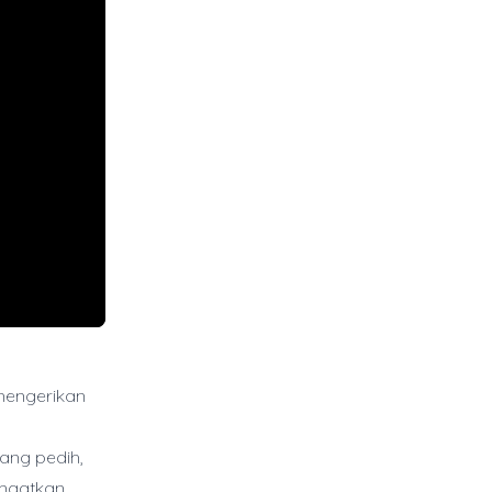
mengerikan
y
ang pedih,
ingatkan