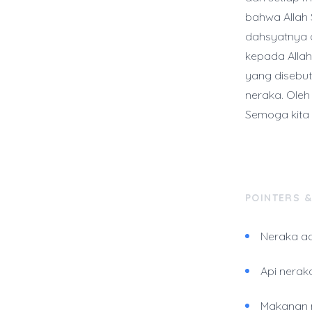
bahwa Allah 
dahsyatnya a
kepada Allah
yang disebut
neraka. Oleh 
Semoga kita 
POINTERS 
Neraka ad
Api nerak
Makanan n