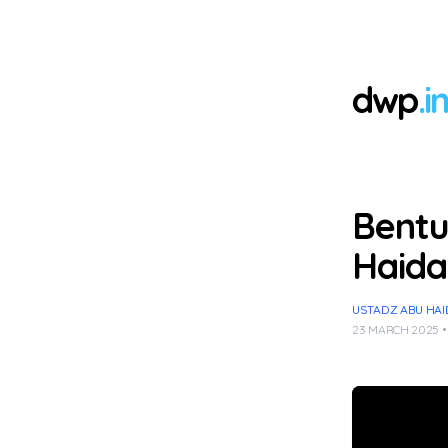
dwp
.i
Bentu
Haida
USTADZ ABU HA
23 MARCH 2025 •