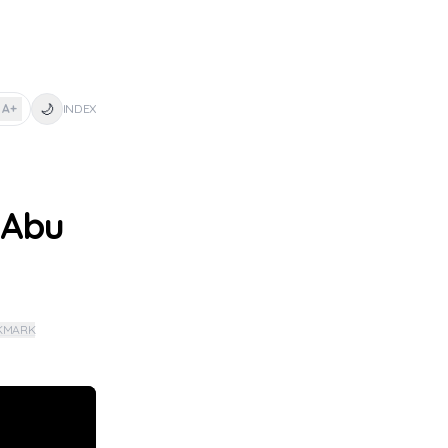
🌙
A+
INDEX
 Abu
KMARK