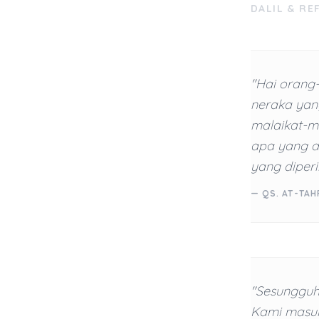
DALIL & RE
"Hai orang-
neraka yan
malaikat-ma
apa yang d
yang diperi
— QS. AT-TAH
"Sesungguh
Kami masuk