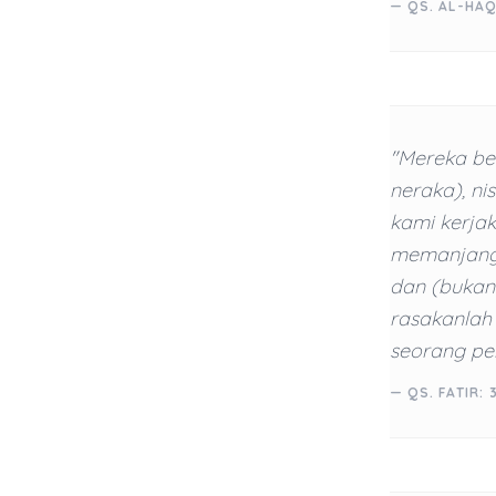
— QS. AL-HAQ
"Mereka ber
neraka), n
kami kerjak
memanjangk
dan (bukan
rasakanlah
seorang pen
— QS. FATIR: 