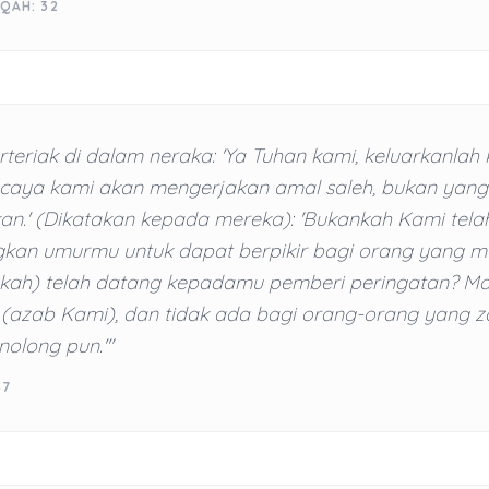
QAH: 32
teriak di dalam neraka: 'Ya Tuhan kami, keluarkanlah 
iscaya kami akan mengerjakan amal saleh, bukan yan
an.' (Dikatakan kepada mereka): 'Bukankah Kami tela
an umurmu untuk dapat berpikir bagi orang yang mau
kah) telah datang kepadamu pemberi peringatan? M
 (azab Kami), dan tidak ada bagi orang-orang yang z
olong pun.'"
37