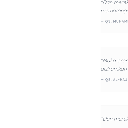
"Dan merek
memotong-
— QS. MUHAM
"Maka oran
disiramkan 
— QS. AL-HAJJ
"Dan merek