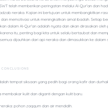
SWT telah memberikan peringatan melalui Al-Qur'an dan hadi
dzab neraka. Kajian ini bertujuan untuk membangkitkan ras
 dan memotivasi untuk meningkatkan amal ibadah. Setiap b
kan dalam Al-Qur'an adalah nyata dan akan dirasakan oleh
karena itu, penting bagi kita untuk selalu bertaubat dan mempe
semua dijauhkan dari api neraka dan dimasukkan ke dalam 
& CONCLUSIONS
alah tempat siksaan yang pedih bagi orang kafir dan durha
a membakar kulit dan diganti dengan kulit baru.
eraka: pohon zaqqum dan air mendidih.