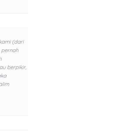
kami (dari
g pernah
h
 berpikir,
aka
alim