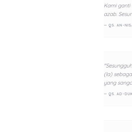
Kami ganti 
azab. Sesu
— QS. AN-NIS
"Sesungguh
(Ia) sebaga
yang sanga
— QS. AD-DU