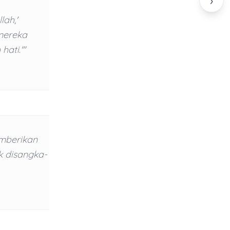
›
ah,'
mereka
ati.'"
emberikan
k disangka-