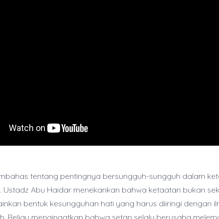
membahas tentang pentingnya bersungguh-sungguh dalam ke
h. Ustadz Abu Haidar menekankan bahwa ketaatan bukan se
lainkan bentuk kesungguhan hati yang harus diiringi dengan ilm
ah. Beliau mengingatkan bahwa setan selalu berusaha mele