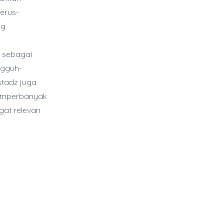
erus-
ng
 sebagai
ngguh-
stadz juga
memperbanyak
gat relevan