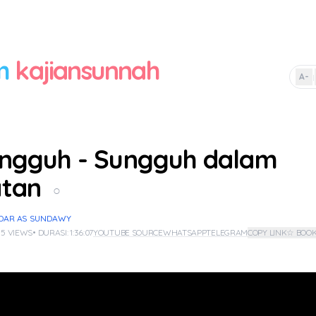
m
kajiansunnah
A-
|
ngguh - Sungguh dalam
atan
○
IDAR AS SUNDAWY
 5 VIEWS
• DURASI: 1:36:07
YOUTUBE SOURCE
WHATSAPP
TELEGRAM
COPY LINK
☆ BOO