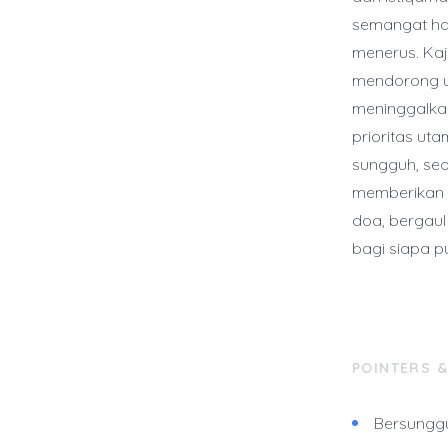
semangat ha
menerus. Kaji
mendorong u
meninggalka
prioritas ut
sungguh, seo
memberikan n
doa, bergaul
bagi siapa p
POINTERS 
Bersunggu