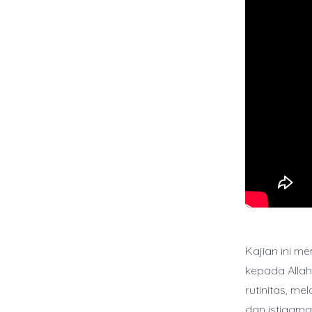
Kajian ini 
kepada Alla
rutinitas, me
dan istiqam