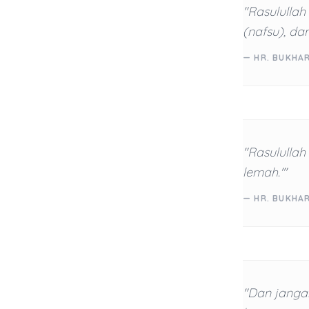
"Rasulullah 
(nafsu), dan
— HR. BUKHA
"Rasulullah
lemah.'"
— HR. BUKHAR
"Dan janga