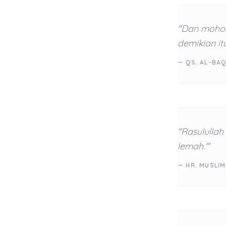
"Dan mohon
demikian it
— QS. AL-BAQ
"Rasulullah
lemah.'"
— HR. MUSLIM