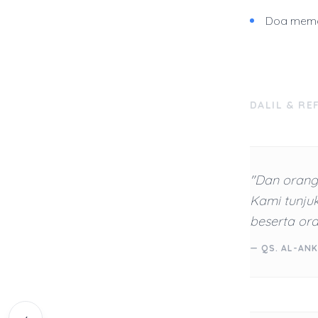
Doa memoh
DALIL & RE
"Dan orang
Kami tunju
beserta or
— QS. AL-ANK