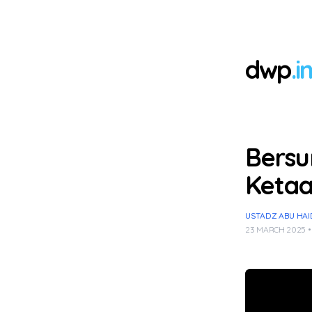
dwp
.i
Bersu
Keta
USTADZ ABU HA
23 MARCH 2025 •