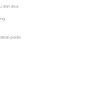
u dan doa.
ang
atkan pada