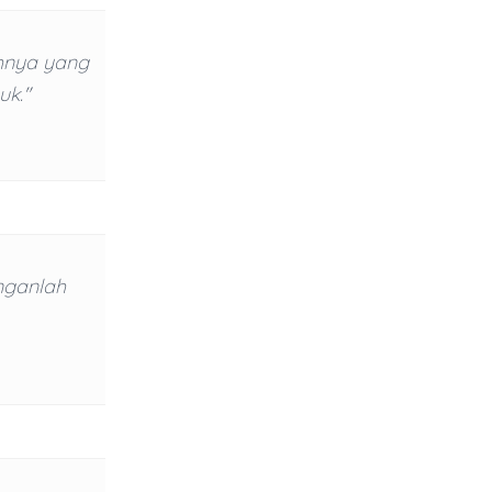
hnya yang
uk."
nganlah