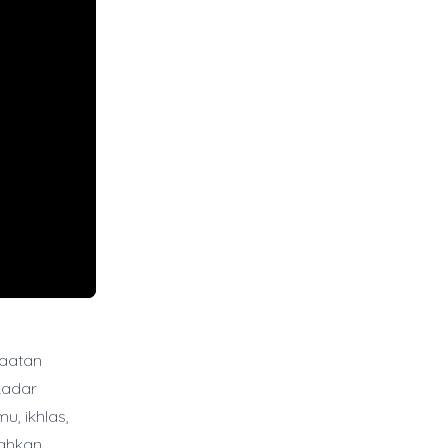
taatan
kadar
u, ikhlas,
mahkan