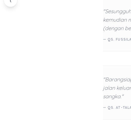
‹
"Sesungguh
kemudian m
(dengan ber
— QS. FUSSILA
"Barangsia
jalan kelua
sangka."
— QS. AT-TAL