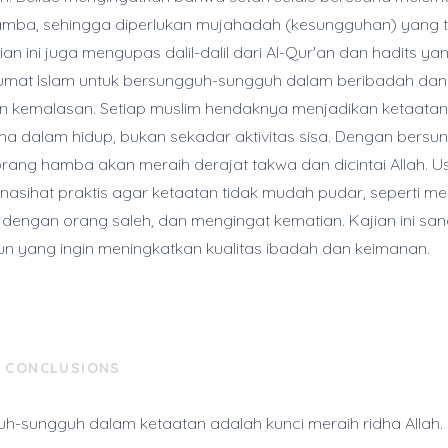
mba, sehingga diperlukan mujahadah (kesungguhan) yang t
an ini juga mengupas dalil-dalil dari Al-Qur'an dan hadits ya
mat Islam untuk bersungguh-sungguh dalam beribadah dan
n kemalasan. Setiap muslim hendaknya menjadikan ketaatan
ama dalam hidup, bukan sekadar aktivitas sisa. Dengan bersu
rang hamba akan meraih derajat takwa dan dicintai Allah. U
asihat praktis agar ketaatan tidak mudah pudar, seperti 
 dengan orang saleh, dan mengingat kematian. Kajian ini san
un yang ingin meningkatkan kualitas ibadah dan keimanan.
& CONCLUSIONS
h-sungguh dalam ketaatan adalah kunci meraih ridha Allah.