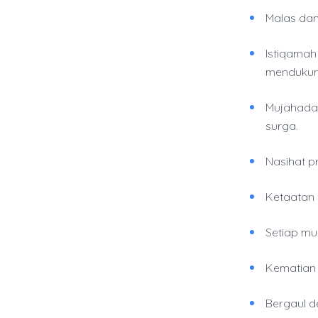
Malas dan
Istiqamah
mendukun
Mujahada
surga.
Nasihat pr
Ketaatan 
Setiap mus
Kematian 
Bergaul 