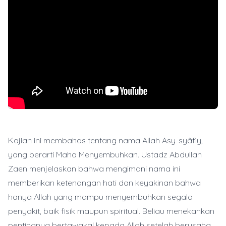
Kajian ini membahas tentang nama Allah Asy-syâfiy,
yang berarti Maha Menyembuhkan. Ustadz Abdullah
Zaen menjelaskan bahwa mengimani nama ini
memberikan ketenangan hati dan keyakinan bahwa
hanya Allah yang mampu menyembuhkan segala
penyakit, baik fisik maupun spiritual. Beliau menekankan
pentingnya bertawakal kepada Allah setelah berusaha