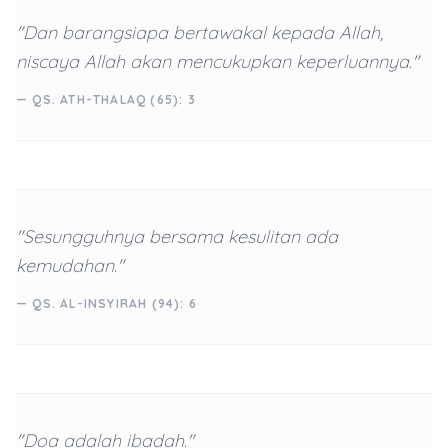
"Dan barangsiapa bertawakal kepada Allah,
niscaya Allah akan mencukupkan keperluannya."
— QS. ATH-THALAQ (65): 3
"Sesungguhnya bersama kesulitan ada
kemudahan."
— QS. AL-INSYIRAH (94): 6
"Doa adalah ibadah."