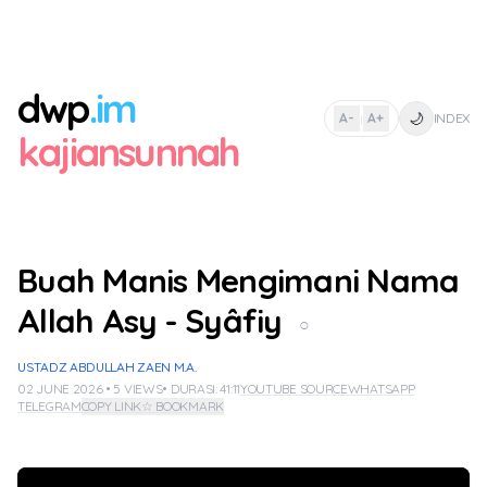
dwp
.im
🌙
A-
A+
INDEX
|
kajiansunnah
Buah Manis Mengimani Nama
Allah Asy - Syâfiy
○
USTADZ ABDULLAH ZAEN M.A.
02 JUNE 2026 • 5 VIEWS
• DURASI: 41:11
YOUTUBE SOURCE
WHATSAPP
TELEGRAM
COPY LINK
☆ BOOKMARK