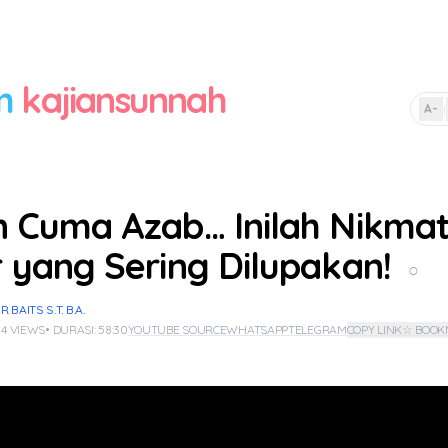
m
kajiansunnah
A-
|
 Cuma Azab… Inilah Nikma
 yang Sering Dilupakan!
○
BAITS S.T. B.A.
 4 VIEWS
• DURASI: 58:30
YOUTUBE SOURCE
WHATSAPP
TELEGRAM
COPY LINK
☆ BOOK