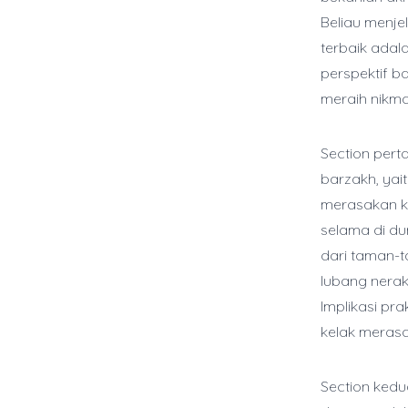
Beliau menje
terbaik adal
perspektif ba
meraih nikma
Section per
barzakh, yait
merasakan k
selama di d
dari taman-t
lubang neraka
Implikasi pr
kelak merasa
Section kedu