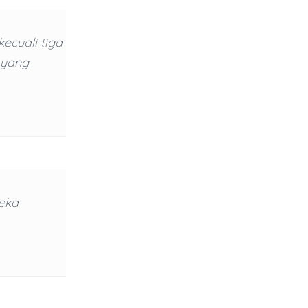
ecuali tiga
 yang
eka