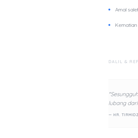
Amal sale
Kematian 
DALIL & RE
"Sesungguh
lubang dari
— HR. TIRMID