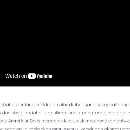
embahas tentang kehidupan alam kubur yang seringkali hanya
dan siksa, padahal ada nikmat kubur yang luar biasa bagi
tadz Ammi Nur Baits mengajak kita untuk merenungkan bahw
ir segalanya, melainkan pintu menuju kehidupan akhirat yang