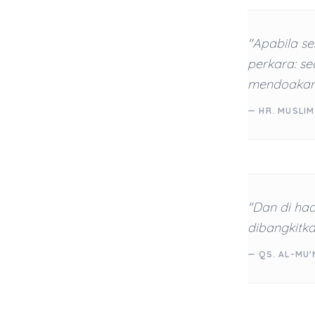
"Apabila se
perkara: se
mendoakan
— HR. MUSLIM
"Dan di ha
dibangkitka
— QS. AL-MU'