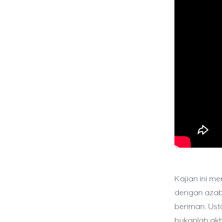
Kajian ini m
dengan azab 
beriman. Us
bukanlah akh