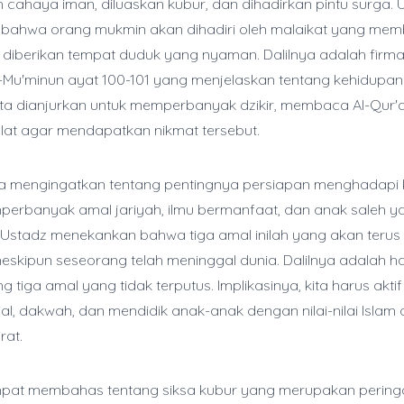
eh cahaya iman, diluaskan kubur, dan dihadirkan pintu surga. 
 bahwa orang mukmin akan dihadiri oleh malaikat yang me
diberikan tempat duduk yang nyaman. Dalilnya adalah firma
-Mu'minun ayat 100-101 yang menjelaskan tentang kehidupan 
kita dianjurkan untuk memperbanyak dzikir, membaca Al-Qur'
at agar mendapatkan nikmat tersebut.
iga mengingatkan tentang pentingnya persiapan menghadapi
erbanyak amal jariyah, ilmu bermanfaat, dan anak saleh y
stadz menekankan bahwa tiga amal inilah yang akan terus 
skipun seseorang telah meninggal dunia. Dalilnya adalah ha
g tiga amal yang tidak terputus. Implikasinya, kita harus akti
ial, dakwah, dan mendidik anak-anak dengan nilai-nilai Islam
rat.
mpat membahas tentang siksa kubur yang merupakan pering