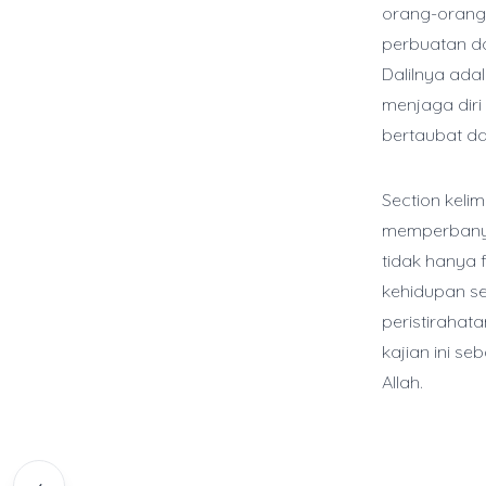
orang-orang 
perbuatan do
Dalilnya ada
menjaga diri 
bertaubat da
Section keli
memperbanyak
tidak hanya 
kehidupan se
peristirahata
kajian ini s
Allah.