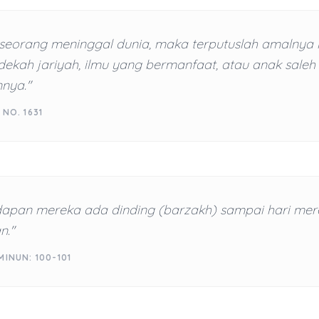
seorang meninggal dunia, maka terputuslah amalnya k
dekah jariyah, ilmu yang bermanfaat, atau anak saleh
nya."
 NO. 1631
dapan mereka ada dinding (barzakh) sampai hari mer
n."
MINUN: 100-101