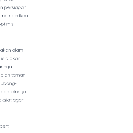
an persiapan
i memberikan
optimis
pakan alam
nusia akan
annya
dalah taman
 lubang-
 dan lainnya.
aksiat agar
perti