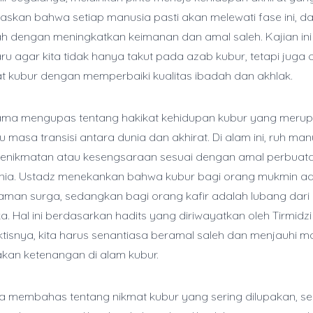
laskan bahwa setiap manusia pasti akan melewati fase ini, d
ah dengan meningkatkan keimanan dan amal saleh. Kajian in
ru agar kita tidak hanya takut pada azab kubur, tetapi juga 
t kubur dengan memperbaiki kualitas ibadah dan akhlak.
tama mengupas tentang hakikat kehidupan kubur yang meru
u masa transisi antara dunia dan akhirat. Di alam ini, ruh ma
enikmatan atau kesengsaraan sesuai dengan amal perbuat
unia. Ustadz menekankan bahwa kubur bagi orang mukmin a
aman surga, sedangkan bagi orang kafir adalah lubang dari
. Hal ini berdasarkan hadits yang diriwayatkan oleh Tirmidzi
aktisnya, kita harus senantiasa beramal saleh dan menjauhi m
kan ketenangan di alam kubur.
a membahas tentang nikmat kubur yang sering dilupakan, se