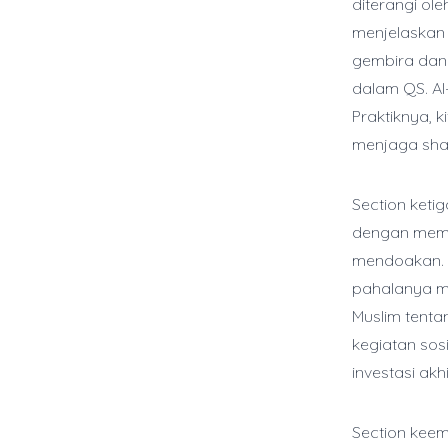
diterangi ol
menjelaskan
gembira dan 
dalam QS. Al
Praktiknya, 
menjaga shal
Section ket
dengan memp
mendoakan. U
pahalanya me
Muslim tentan
kegiatan sos
investasi akhi
Section kee