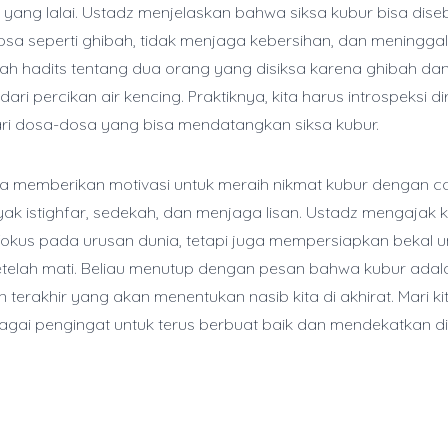
yang lalai. Ustadz menjelaskan bahwa siksa kubur bisa dis
sa seperti ghibah, tidak menjaga kebersihan, dan meninggal
lah hadits tentang dua orang yang disiksa karena ghibah dan
dari percikan air kencing. Praktiknya, kita harus introspeksi d
ri dosa-dosa yang bisa mendatangkan siksa kubur.
ma memberikan motivasi untuk meraih nikmat kubur dengan c
 istighfar, sedekah, dan menjaga lisan. Ustadz mengajak ki
fokus pada urusan dunia, tetapi juga mempersiapkan bekal u
telah mati. Beliau menutup dengan pesan bahwa kubur adal
n terakhir yang akan menentukan nasib kita di akhirat. Mari ki
ebagai pengingat untuk terus berbuat baik dan mendekatkan d