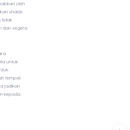
ebabkan oleh
kan shalat.
 tidak
iri dan segera
ara
ta untuk
ntuk
ah tempat
ta jadikan
iri kepada