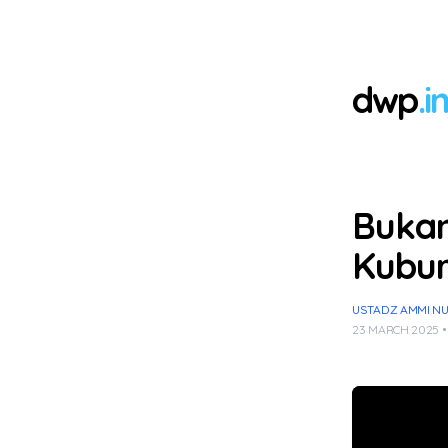
dwp
.i
Bukan
Kubur
USTADZ AMMI NUR 
23 MARCH 2025 •