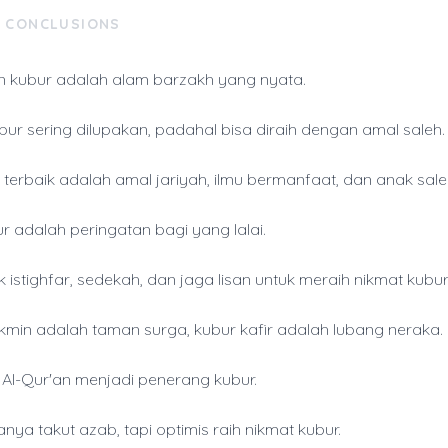
& CONCLUSIONS
 kubur adalah alam barzakh yang nyata.
bur sering dilupakan, padahal bisa diraih dengan amal saleh.
 terbaik adalah amal jariyah, ilmu bermanfaat, dan anak sale
r adalah peringatan bagi yang lalai.
istighfar, sedekah, dan jaga lisan untuk meraih nikmat kubur
min adalah taman surga, kubur kafir adalah lubang neraka.
n Al-Qur'an menjadi penerang kubur.
nya takut azab, tapi optimis raih nikmat kubur.