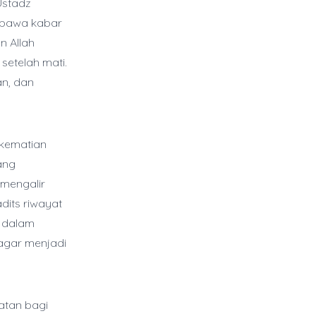
Ustadz
mbawa kabar
n Allah
setelah mati.
an, dan
 kematian
ang
mengalir
dits riwayat
f dalam
 agar menjadi
atan bagi