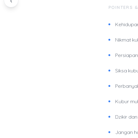
‹
POINTERS 
Kehidupan
Nikmat ku
Persiapan
Siksa kubu
Perbanyak 
Kubur muk
Dzikir da
Jangan ha