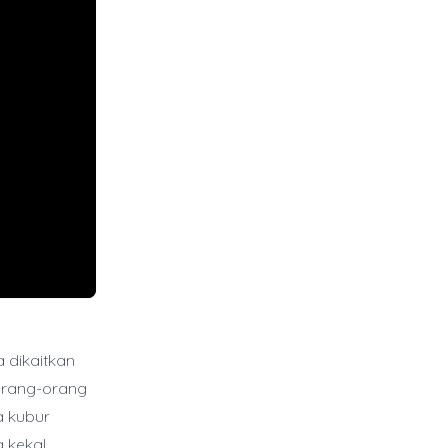
 dikaitkan
 orang-orang
a kubur
 kekal.