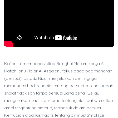
Kajian ini membahas kitab Bulughul Maram karya Al-
Hafizh Ibnu Hajar Al-Asqalani, fokus pada bab thaharah
(bersuci). Ustadz Nizar menjelaskan pentingnya
memahami hadits-hadits tentang bersuci karena ibadah
shalat tidak sah tanpa bersuci yang benar. Beliau
menguraikan hadits pertama tentang niat, bahwa setiap
amal tergantung niatnya, termasuk dalam bersuci.
Kemudian dibahas hadits tentang air musta'mal (air