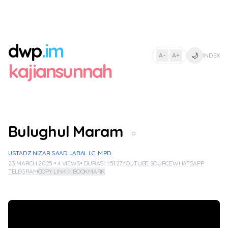
dwp
.im
🌙
A-
A+
INDEX
|
kajiansunnah
Bulughul Maram
○
USTADZ NIZAR SAAD JABAL LC. M.PD.
23 MARCH 2025 • 4 VIEWS
• DURASI: 1:51:27
YOUTUBE SOURCE
WHATSAPP
TELEGRAM
COPY LINK
☆ BOOKMARK