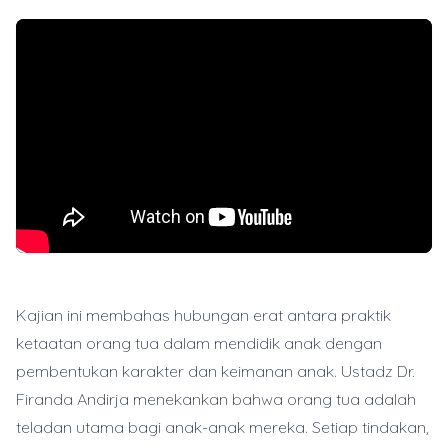
Kajian ini membahas hubungan erat antara praktik
ketaatan orang tua dalam mendidik anak dengan
pembentukan karakter dan keimanan anak. Ustadz Dr.
Firanda Andirja menekankan bahwa orang tua adalah
teladan utama bagi anak-anak mereka. Setiap tindakan,