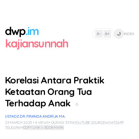
dwp
.im
🌙
A-
A+
INDEX
|
kajiansunnah
Korelasi Antara Praktik
Ketaatan Orang Tua
Terhadap Anak
○
USTADZ DR. FIRANDA ANDIRJA M.A.
23 MARCH 2025 • 4 VIEWS
• DURASI: 55:56
YOUTUBE SOURCE
WHATSAPP
TELEGRAM
COPY LINK
☆ BOOKMARK