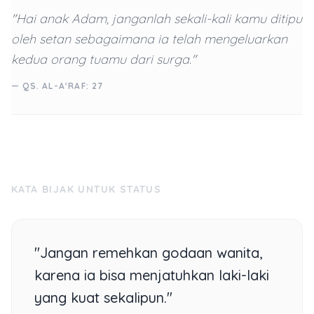
"Hai anak Adam, janganlah sekali-kali kamu ditipu
oleh setan sebagaimana ia telah mengeluarkan
kedua orang tuamu dari surga."
— QS. AL-A'RAF: 27
KATA BIJAK UNTUK STATUS
"Jangan remehkan godaan wanita,
karena ia bisa menjatuhkan laki-laki
yang kuat sekalipun."