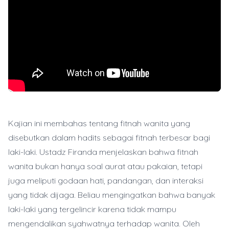
Kajian ini membahas tentang fitnah wanita yang
disebutkan dalam hadits sebagai fitnah terbesar bagi
laki-laki. Ustadz Firanda menjelaskan bahwa fitnah
wanita bukan hanya soal aurat atau pakaian, tetapi
juga meliputi godaan hati, pandangan, dan interaksi
yang tidak dijaga. Beliau mengingatkan bahwa banyak
laki-laki yang tergelincir karena tidak mampu
mengendalikan syahwatnya terhadap wanita. Oleh