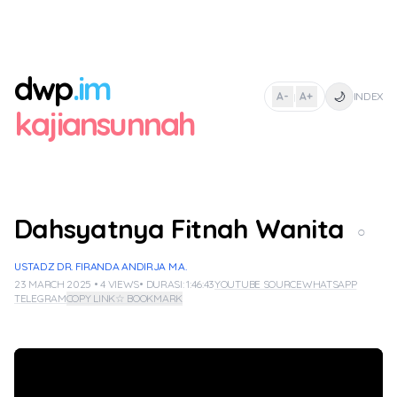
dwp
.im
🌙
A-
A+
INDEX
|
kajiansunnah
Dahsyatnya Fitnah Wanita
○
USTADZ DR. FIRANDA ANDIRJA M.A.
23 MARCH 2025 • 4 VIEWS
• DURASI: 1:46:43
YOUTUBE SOURCE
WHATSAPP
TELEGRAM
COPY LINK
☆ BOOKMARK