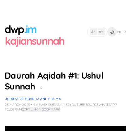
dwp
.im
🌙
A-
A+
INDEX
|
kajiansunnah
Daurah Aqidah #1: Ushul
Sunnah
○
USTADZ DR. FIRANDA ANDIRJA M.A.
23 MARCH 2025 • 4 VIEWS
• DURASI: 1:11:35
YOUTUBE SOURCE
WHATSAPP
TELEGRAM
COPY LINK
☆ BOOKMARK