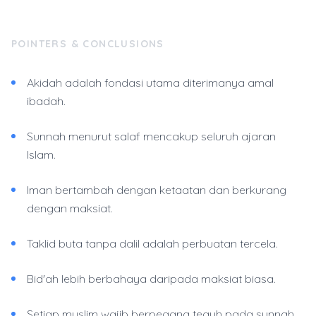
POINTERS & CONCLUSIONS
Akidah adalah fondasi utama diterimanya amal
ibadah.
Sunnah menurut salaf mencakup seluruh ajaran
Islam.
Iman bertambah dengan ketaatan dan berkurang
dengan maksiat.
Taklid buta tanpa dalil adalah perbuatan tercela.
Bid'ah lebih berbahaya daripada maksiat biasa.
Setiap muslim wajib berpegang teguh pada sunnah.