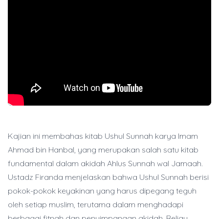
Kajian ini membahas kitab Ushul Sunnah karya Imam
Ahmad bin Hanbal, yang merupakan salah satu kitab
fundamental dalam akidah Ahlus Sunnah wal Jamaah.
Ustadz Firanda menjelaskan bahwa Ushul Sunnah berisi
pokok-pokok keyakinan yang harus dipegang teguh
oleh setiap muslim, terutama dalam menghadapi
berbagai fitnah dan penyimpangan akidah. Beliau