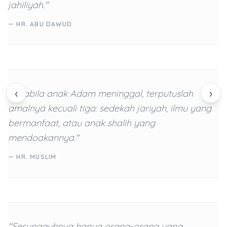
jahiliyah."
— HR. ABU DAWUD
‹
›
"Apabila anak Adam meninggal, terputuslah
amalnya kecuali tiga: sedekah jariyah, ilmu yang
bermanfaat, atau anak shalih yang
mendoakannya."
— HR. MUSLIM
"Sesungguhnya hanya orang-orang yang