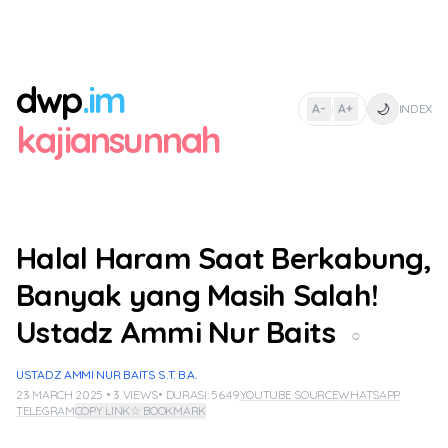
dwp
.im
🌙
A-
A+
INDEX
|
kajiansunnah
Halal Haram Saat Berkabung,
Banyak yang Masih Salah!
Ustadz Ammi Nur Baits
○
USTADZ AMMI NUR BAITS S.T. B.A.
23 MARCH 2025 • 3 VIEWS
• DURASI: 56:49
YOUTUBE SOURCE
WHATSAPP
TELEGRAM
COPY LINK
☆ BOOKMARK