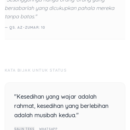
bersabarlah yang dicukupkan pahala mereka
tanpa batas."
— QS. AZ-ZUMAR: 10
KATA BIJAK UNTUK STATUS
"Kesedihan yang wajar adalah
rahmat, kesedihan yang berlebihan
adalah musibah kedua."
SALIN TEKS
WHATSAPP