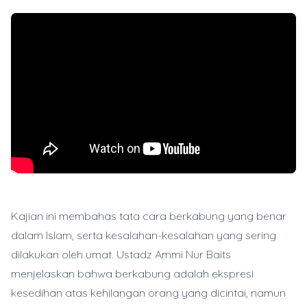
Kajian ini membahas tata cara berkabung yang benar
dalam Islam, serta kesalahan-kesalahan yang sering
dilakukan oleh umat. Ustadz Ammi Nur Baits
menjelaskan bahwa berkabung adalah ekspresi
kesedihan atas kehilangan orang yang dicintai, namun