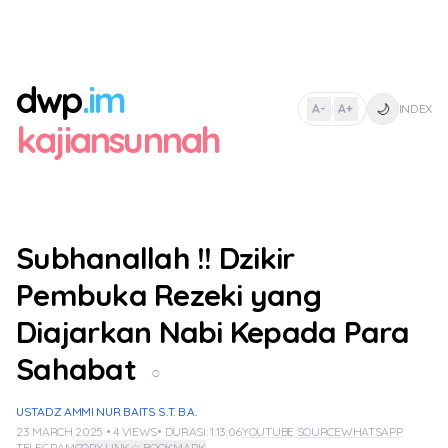
dwp
.im
🌙
A-
A+
INDEX
|
kajiansunnah
Subhanallah !! Dzikir
Pembuka Rezeki yang
Diajarkan Nabi Kepada Para
Sahabat
○
USTADZ AMMI NUR BAITS S.T. B.A.
23 MARCH 2025 • 4 VIEWS
• DURASI: 1:13:06
YOUTUBE SOURCE
WHATSAPP
TELEGRAM
COPY LINK
☆ BOOKMARK