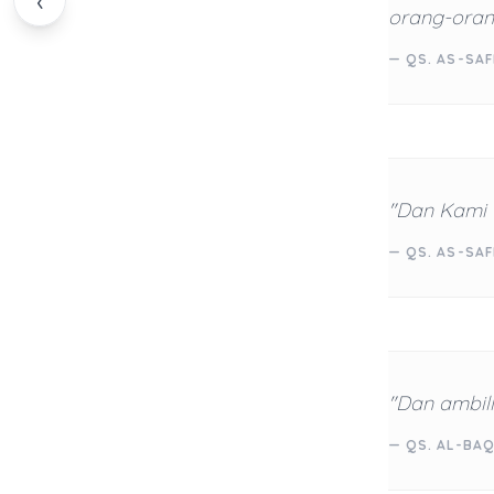
‹
orang-orang
— QS. AS-SAF
"Dan Kami 
— QS. AS-SAF
"Dan ambill
— QS. AL-BAQ