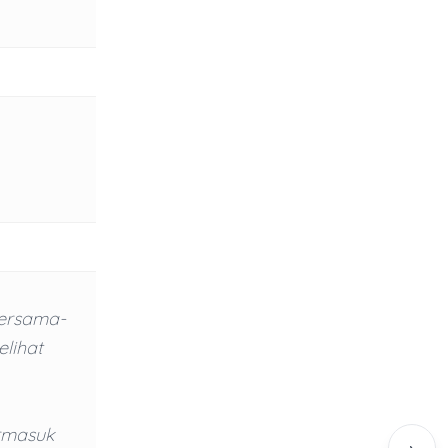
bersama-
lihat
rmasuk