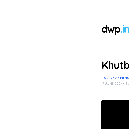
dwp
.i
Khutb
USTADZ AMMI NUR 
17 JUNE 2024 • 4