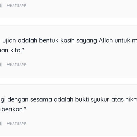
S
WHATSAPP
p ujian adalah bentuk kasih sayang Allah untuk 
an kita."
S
WHATSAPP
gi dengan sesama adalah bukti syukur atas nik
iberikan."
S
WHATSAPP