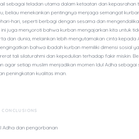
ail sebagai teladan utama dalam ketaatan dan kepasrahan 
n itu, beliau menekankan pentingnya menjaga semangat kurb
hari-hari, seperti berbagi dengan sesama dan mengendalik
n ini juga menyoroti bahwa kurban mengajarkan kita untuk tida
rta dan dunia, melainkan lebih mengutamakan cinta kepada A
ngingatkan bahwa ibadah kurban memiliki dimensi sosial ya
erat tali silaturahmi dan kepedulian terhadap fakir miskin. B
n agar setiap muslim menjadikan momen Idul Adha sebagai
dan peningkatan kualitas iman.
& CONCLUSIONS
ul Adha dan pengorbanan