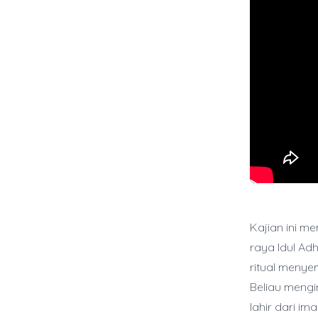
Kajian ini m
raya Idul Ad
ritual menye
Beliau meng
lahir dari im