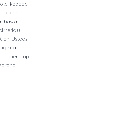
total kepada
an dalam
an hawa
k terlalu
llah. Ustadz
ng kuat,
eliau menutup
 sarana