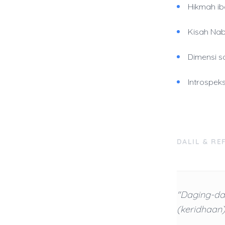
Hikmah i
Kisah Nab
Dimensi s
Introspek
DALIL & RE
"Daging-dag
(keridhaan