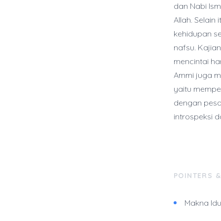
dan Nabi Ism
Allah. Selai
kehidupan se
nafsu. Kajia
mencintai ha
Ammi juga me
yaitu memper
dengan pesa
introspeksi 
POINTERS 
Makna Id