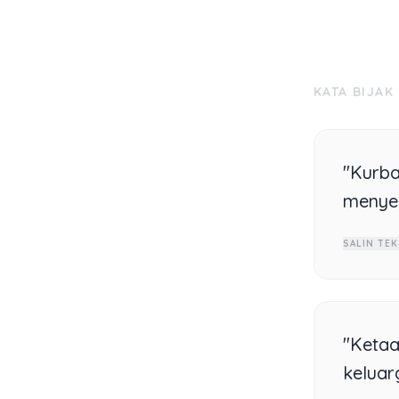
KATA BIJAK
"Kurba
menyem
SALIN TEK
"Ketaa
keluar