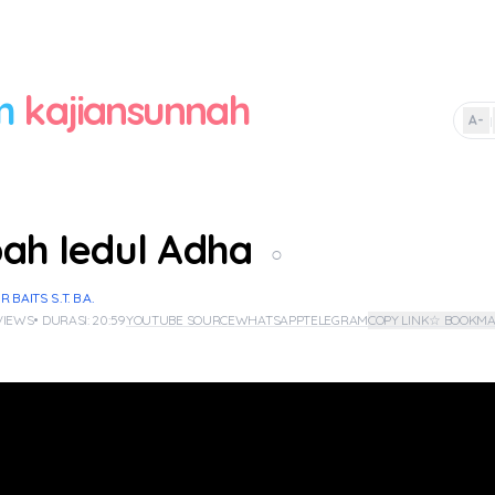
m
kajiansunnah
A-
|
ah Iedul Adha
○
BAITS S.T. B.A.
 VIEWS
• DURASI: 20:59
YOUTUBE SOURCE
WHATSAPP
TELEGRAM
COPY LINK
☆ BOOKM