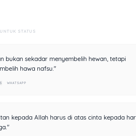
 UNTUK STATUS
n bukan sekadar menyembelih hewan, tetapi
belih hawa nafsu."
S
WHATSAPP
tan kepada Allah harus di atas cinta kepada ha
ga."