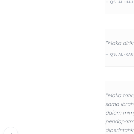
— QS. AL-HAJ
"Maka dirik
— QS. AL-KAU
"Maka tatk
sama Ibrahi
dalam mimp
pendapatmu
diperintah