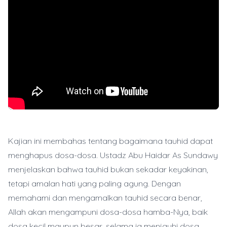
Kajian ini membahas tentang bagaimana tauhid dapat
menghapus dosa-dosa. Ustadz Abu Haidar As Sundawy
menjelaskan bahwa tauhid bukan sekadar keyakinan,
tetapi amalan hati yang paling agung. Dengan
memahami dan mengamalkan tauhid secara benar,
Allah akan mengampuni dosa-dosa hamba-Nya, baik
dosa kecil maupun besar, selama ia menjauhi dosa