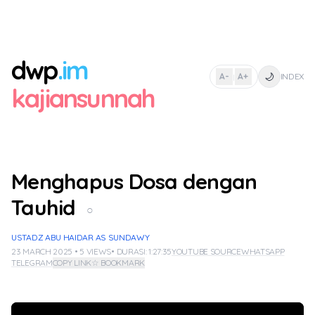
dwp
.im
🌙
A-
A+
INDEX
|
kajiansunnah
Menghapus Dosa dengan
Tauhid
○
USTADZ ABU HAIDAR AS SUNDAWY
23 MARCH 2025 • 5 VIEWS
• DURASI: 1:27:35
YOUTUBE SOURCE
WHATSAPP
TELEGRAM
COPY LINK
☆ BOOKMARK