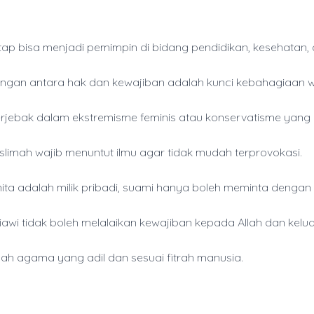
tap bisa menjadi pemimpin di bidang pendidikan, kesehatan, 
gan antara hak dan kewajiban adalah kunci kebahagiaan w
rjebak dalam ekstremisme feminis atau konservatisme yang 
slimah wajib menuntut ilmu agar tidak mudah terprovokasi.
ita adalah milik pribadi, suami hanya boleh meminta dengan i
iawi tidak boleh melalaikan kewajiban kepada Allah dan kelu
lah agama yang adil dan sesuai fitrah manusia.