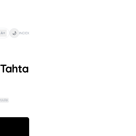
🌙
A+
INDEX
 Tahta
MARK