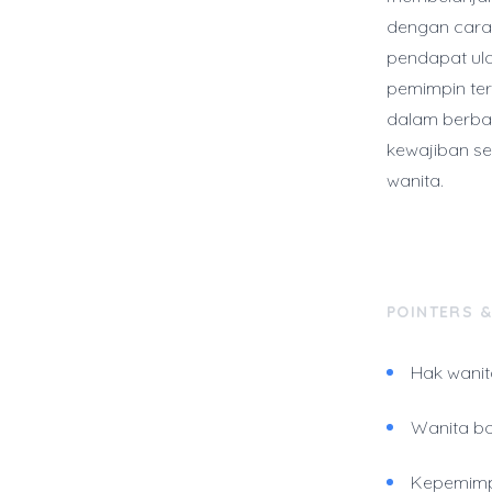
dengan cara 
pendapat ul
pemimpin ter
dalam berbag
kewajiban se
wanita.
POINTERS 
Hak wanit
Wanita bo
Kepemimpi