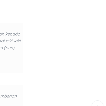
lah kepada
i laki-laki
n (pun)
emberian