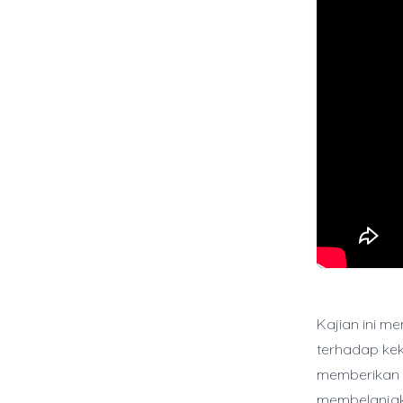
Kajian ini m
terhadap kek
memberikan k
membelanjak