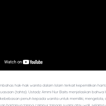
embahas hak-hak wanita dalam Islam terkait kepemilikan hart
uasaan (tahta). Ustadz Ammi Nur Baits menjelaskan bahwa 
ebebasan penuh kepada wanita untuk memiliki, mengelola, 
an hartanya tanpa campur tangan suami atau wali, selama 