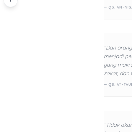
‹
— QS. AN-NIS
"Dan orang
menjadi pe
yang makru
zakat, dan 
— QS. AT-TAU
"Tidak aka