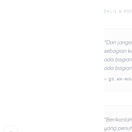
DALIL & RE
"Dan janga
sebagian ka
ada bagian
ada bagian
— QS. AN-NIS
"Berikanla
yang penuh