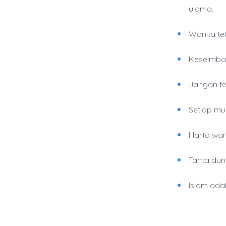
ulama.
Wanita te
Keseimban
Jangan te
Setiap mu
Harta wan
Tahta dun
Islam ada