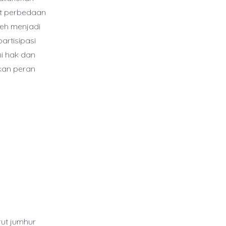
at perbedaan
eh menjadi
artisipasi
i hak dan
rkan peran
rut jumhur