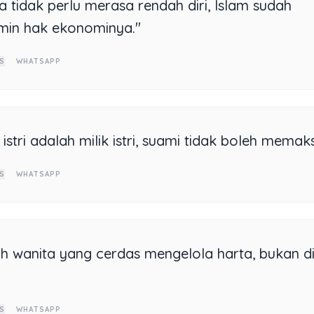
a tidak perlu merasa rendah diri, Islam sudah
min hak ekonominya."
S
WHATSAPP
istri adalah milik istri, suami tidak boleh memak
S
WHATSAPP
ah wanita yang cerdas mengelola harta, bukan d
S
WHATSAPP