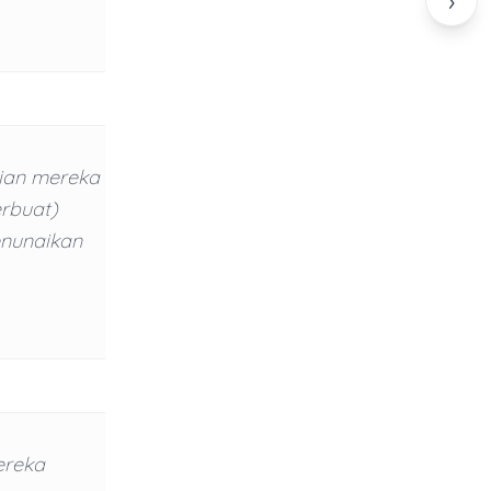
›
gian mereka
rbuat)
enunaikan
ereka