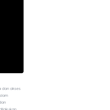
a dan akses
Islam
dan
dilakukan