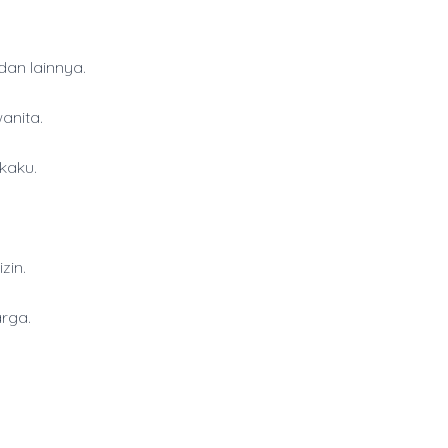
dan lainnya.
anita.
kaku.
zin.
arga.