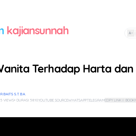
m
kajiansunnah
A-
|
anita Terhadap Harta dan
BAITS S.T. B.A.
 5 VIEWS
• DURASI: 58:10
YOUTUBE SOURCE
WHATSAPP
TELEGRAM
COPY LINK
☆ BOOK