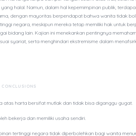
yang halal. Namun, dalam hal kepemimpinan publik, terdap
ama, dengan mayoritas berpendapat bahwa wanita tidak bol
tinggi negara, meskipun mereka tetap memiliki hak untuk berp
ai bidang lain. Kajian ini menekankan pentingnya memaham
suai syariat, serta menghindari ekstremisme dalam menafsi
& CONCLUSIONS
a atas harta bersifat mutlak dan tidak bisa diganggu gugat.
leh bekerja dan memiliki usaha sendiri.
nan tertinggi negara tidak diperbolehkan bagi wanita menu