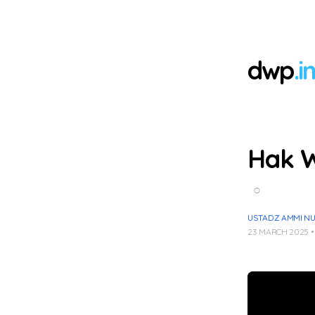
dwp
.i
Hak W
○
USTADZ AMMI NUR 
23 MARCH 2025 •