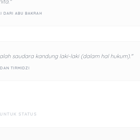
ita."
I DARI ABU BAKRAH
lah saudara kandung laki-laki (dalam hal hukum)."
DAN TIRMIDZI
 UNTUK STATUS