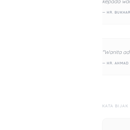
kepada wan
— HR. BUKHAR
"Wanita ada
— HR. AHMAD 
KATA BIJAK