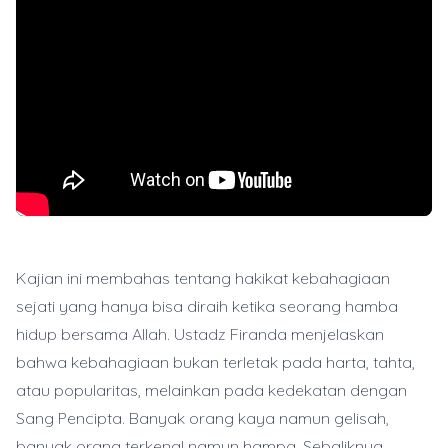
Kajian ini membahas tentang hakikat kebahagiaan
sejati yang hanya bisa diraih ketika seorang hamba
hidup bersama Allah. Ustadz Firanda menjelaskan
bahwa kebahagiaan bukan terletak pada harta, tahta,
atau popularitas, melainkan pada kedekatan dengan
Sang Pencipta. Banyak orang kaya namun gelisah,
banyak orang terkenal namun hampa. Sebaliknya,