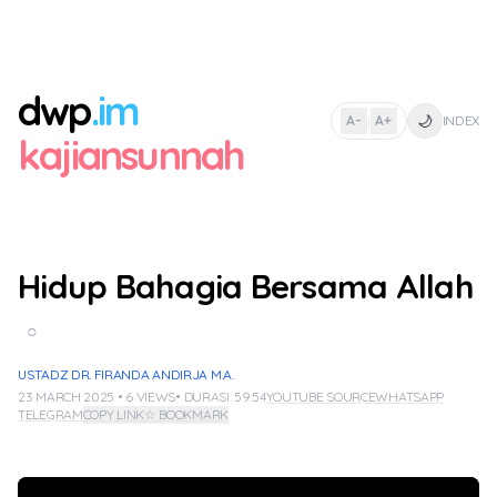
dwp
.im
🌙
A-
A+
INDEX
|
kajiansunnah
Hidup Bahagia Bersama Allah
○
USTADZ DR. FIRANDA ANDIRJA M.A.
23 MARCH 2025 • 6 VIEWS
• DURASI: 59:54
YOUTUBE SOURCE
WHATSAPP
TELEGRAM
COPY LINK
☆ BOOKMARK