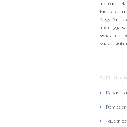
menjadi bekal
taubat dan m
Al-Qur'an. D
meninggalkan
setiap momen
kapan ajal m
POINTERS 
Kesadaran
Ramadan t
Taubat da