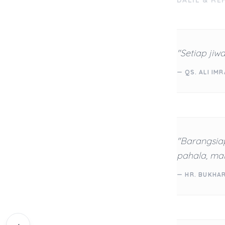
DALIL & RE
"Setiap jiw
— QS. ALI IMR
"Barangsi
pahala, ma
— HR. BUKHA