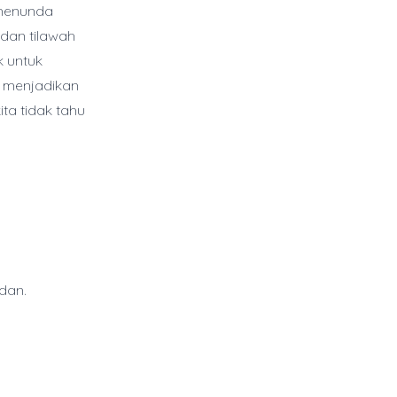
k menunda
 dan tilawah
k untuk
h menjadikan
a tidak tahu
dan.