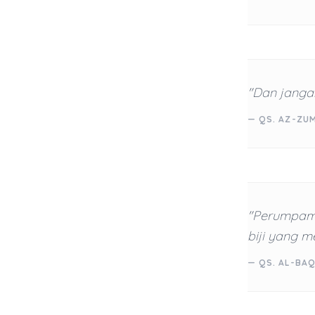
"Dan jangan
— QS. AZ-ZUM
"Perumpama
biji yang m
— QS. AL-BAQ