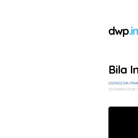
dwp
.i
Bila 
USTADZ DR. FIRA
20 MARCH 2025 •