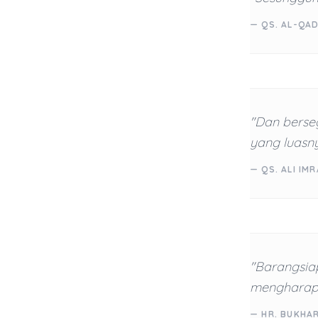
— QS. AL-QAD
"Dan berse
yang luasny
— QS. ALI IMR
"Barangsia
mengharap 
— HR. BUKHA