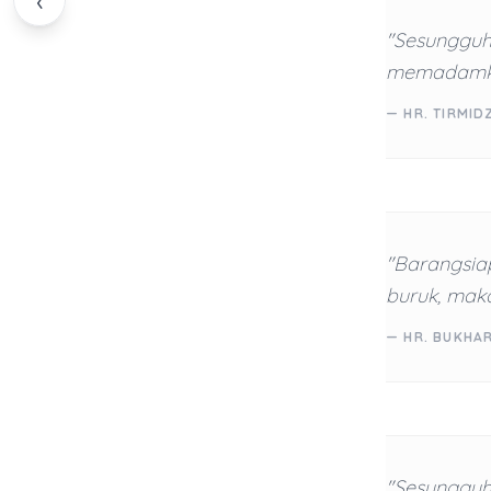
‹
"Sesungguh
memadamka
— HR. TIRMID
"Barangsia
buruk, mak
— HR. BUKHAR
"Sesungguhn