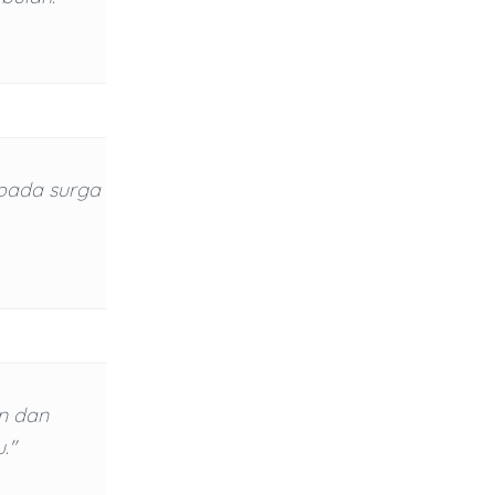
pada surga
n dan
."