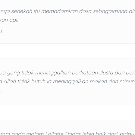
nya sedekah itu memadamkan dosa sebagaimana ai
n api."
ZI
pa yang tidak meninggalkan perkataan dusta dan pe
a Allah tidak butuh ia meninggalkan makan dan minu
I
ya pada malam Lailatul Qadar lebih baik dari seribu 