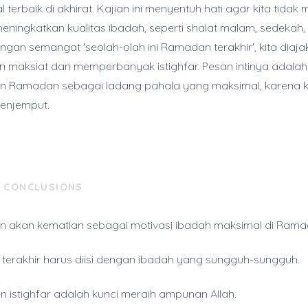
 terbaik di akhirat. Kajian ini menyentuh hati agar kita tida
eningkatkan kualitas ibadah, seperti shalat malam, sedekah,
engan semangat 'seolah-olah ini Ramadan terakhir', kita diaja
 maksiat dan memperbanyak istighfar. Pesan intinya adala
 Ramadan sebagai ladang pahala yang maksimal, karena kit
enjemput.
& CONCLUSIONS
 akan kematian sebagai motivasi ibadah maksimal di Rama
erakhir harus diisi dengan ibadah yang sungguh-sungguh.
n istighfar adalah kunci meraih ampunan Allah.