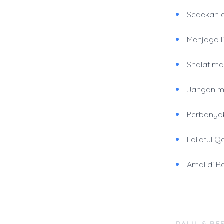
Sedekah d
Menjaga l
Shalat ma
Jangan m
Perbanyak
Lailatul 
Amal di R