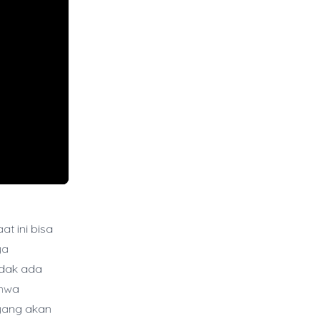
t ini bisa
ya
idak ada
ahwa
 yang akan