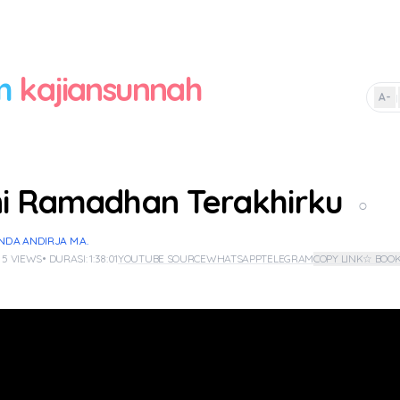
m
kajiansunnah
A-
|
Ini Ramadhan Terakhirku
○
NDA ANDIRJA M.A.
 5 VIEWS
• DURASI: 1:38:01
YOUTUBE SOURCE
WHATSAPP
TELEGRAM
COPY LINK
☆ BOO