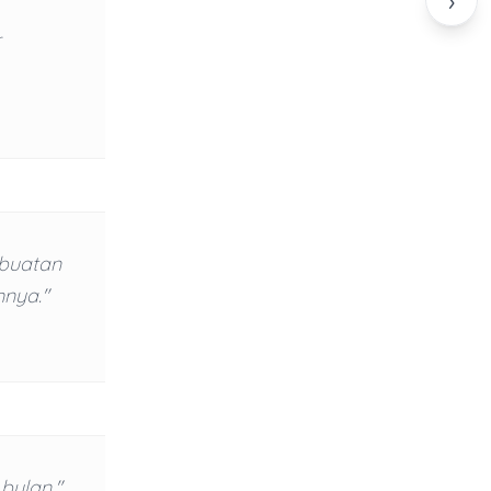
›
r
rbuatan
mnya."
bulan."