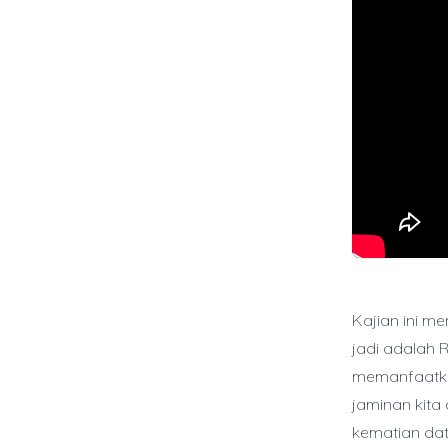
Kajian ini m
jadi adalah 
memanfaatka
jaminan kit
kematian dat