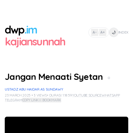
dwp
.im
🌙
A-
A+
INDEX
|
kajiansunnah
Jangan Menaati Syetan
○
USTADZ ABU HAIDAR AS SUNDAWY
23 MARCH 2025 • 3 VIEWS
• DURASI: 1:18:59
YOUTUBE SOURCE
WHATSAPP
TELEGRAM
COPY LINK
☆ BOOKMARK