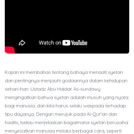
Kajian ini membahas tentang bahaya menaati syetan
dan pentingnya menjauhi godaannya dalam kehidupan
sehari-hari. Ustadz Abu Haidar As-sundawy
mengingatkan bahwa syetan adalah musuh yang nyata
bagi manusia, dan kita harus selalu waspada terhadap
tipu dayanya. Dengan merujuk pada Al-Qur'an dan
hadits, beliau menjelaskan bagaimana syetan berusaha
menyesatkan manusia melalui berbagai cara, seperti