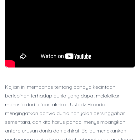
Kajian ini membahas tentang bahaya kecintaan
berlebihan terhadap dunia yang dapat melalaikan
manusia dari tujuan akhirat. Ustadz Firanda
mengingatkan bahwa dunia hanyalah persinggahan
sementara, dan kita harus pandai menyeimbangkan
antara urusan dunia dan akhirat. Beliau menekankan
pentingnya menjadikan akhirat sebagai prioritas utama,