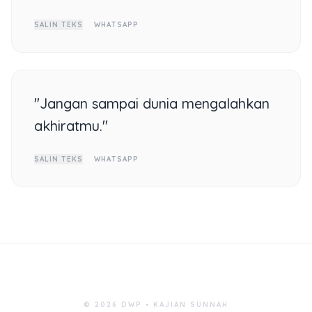
SALIN TEKS
WHATSAPP
"Jangan sampai dunia mengalahkan
akhiratmu."
SALIN TEKS
WHATSAPP
© 2026 DWP • KAJIAN SUNNAH