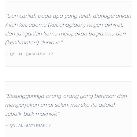
"Dan carilah pada apa yang telah dianugerahkan
Allah kepadamu (kebahagiaan) negeri akhirat,
dan janganlah kamu melupakan bagianmu dari
(kenikmatan) duniawi."
— QS. AL-QASHASH: 77
"Sesungguhnya orang-orang yang beriman dan
mengerjakan amal saleh, mereka itu adalah
sebaik-baik makhluk."
— QS. AL-BAYYINAH: 7