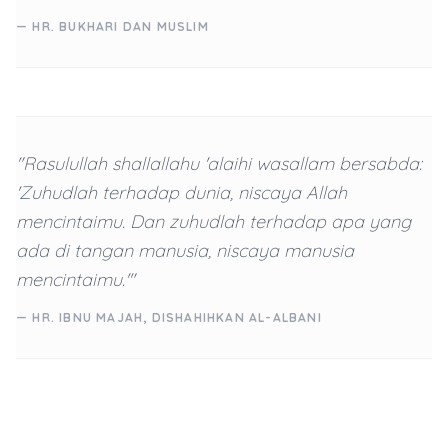
— HR. BUKHARI DAN MUSLIM
"Rasulullah shallallahu 'alaihi wasallam bersabda:
'Zuhudlah terhadap dunia, niscaya Allah
mencintaimu. Dan zuhudlah terhadap apa yang
ada di tangan manusia, niscaya manusia
mencintaimu.'"
— HR. IBNU MAJAH, DISHAHIHKAN AL-ALBANI