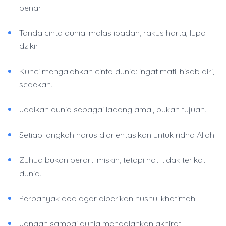
benar.
Tanda cinta dunia: malas ibadah, rakus harta, lupa
dzikir.
Kunci mengalahkan cinta dunia: ingat mati, hisab diri,
sedekah.
Jadikan dunia sebagai ladang amal, bukan tujuan.
Setiap langkah harus diorientasikan untuk ridha Allah.
Zuhud bukan berarti miskin, tetapi hati tidak terikat
dunia.
Perbanyak doa agar diberikan husnul khatimah.
Jangan sampai dunia mengalahkan akhirat.