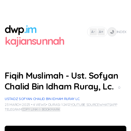
dwp
.im
🌙
A-
A+
INDEX
|
kajiansunnah
Fiqih Muslimah - Ust. Sofyan
Chalid Bin Idham Ruray, Lc.
○
USTADZ SOFYAN CHALID BIN IDHAM RURAY LC.
23 MARCH 2025 • 4 VIEWS
• DURASI: 1:24:12
YOUTUBE SOURCE
WHATSAPP
TELEGRAM
COPY LINK
☆ BOOKMARK