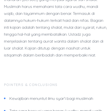
Muslimah harus memahami tata cara wudhu, mandi
wajib, dan tayammum dengan benar. Termasuk di
dalamnya hukum-hukum terkait haid dan nifas. Bagian
inti kajian adalah tentang shalat, mulai dari syarat, rukun,
hingga hal-hal yang membatalkan. Ustadz juga
menjelaskan tentang aurat wanita dalam shalat dan di
luar shalat. Kajian ditutup dengan nasihat untuk
istiqamah dalam beribadah dan memperbaiki niat.
POINTERS & CONCLUSIONS
Kewajiban menuntut ilmu syar'i bagi muslimah
Tata cara bersuci yang benar (wudhu, mandi wajib,