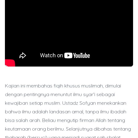
Kajian ini membahas fiqih khusus muslimah, dimulai
dengan pentingnya menuntut ilmu syar'i sebagai
kewajiban setiap muslim. Ustadz Sofyan menekankan
bahwa ilmu adalah landasan amal, tanpa ilmu ibadah
bisa salah arah. Beliau mengutip firman Allah tentang
keutamaan orang berilmu. Selanjutnya dibahas tentang
thaharah (bersuci) yang menjadi syarat sah shalat.