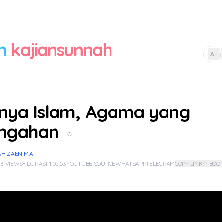
m
kajiansunnah
A-
|
nya Islam, Agama yang
engahan
○
H ZAEN M.A.
 3 VIEWS
• DURASI: 1:05:53
YOUTUBE SOURCE
WHATSAPP
TELEGRAM
COPY LINK
☆ BOO