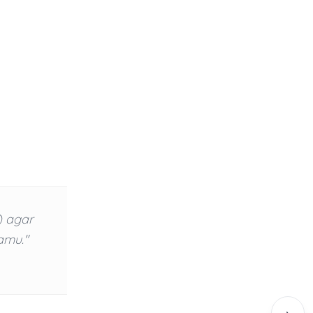
) agar
amu."