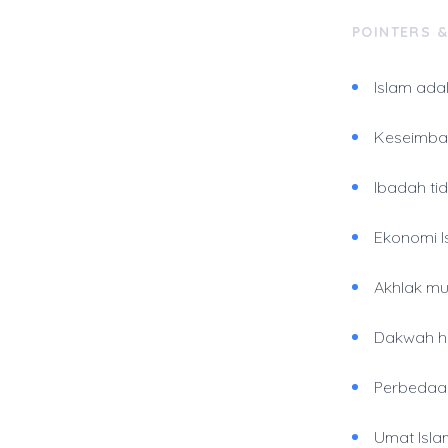
POINTERS 
Islam ada
Keseimba
Ibadah ti
Ekonomi I
Akhlak mu
Dakwah h
Perbedaan
Umat Isla