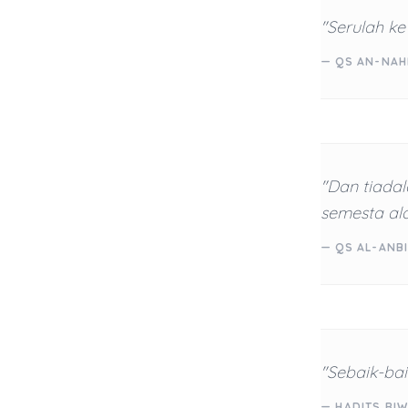
"Serulah k
— QS AN-NAHL
"Dan tiada
semesta al
— QS AL-ANBI
"Sebaik-ba
— HADITS RIW