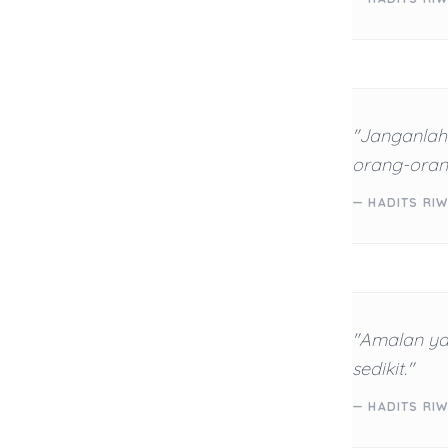
"Janganlah
orang-oran
— HADITS RI
"Amalan yan
sedikit."
— HADITS RI