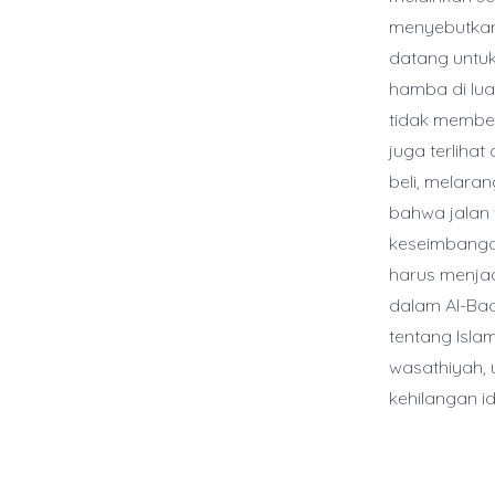
menyebutkan 
datang untuk
hamba di lua
tidak membeb
juga terliha
beli, melar
bahwa jalan 
keseimbanga
harus menjad
dalam Al-Baq
tentang Isla
wasathiyah,
kehilangan id