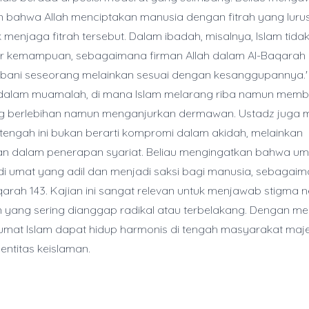
bahwa Allah menciptakan manusia dengan fitrah yang lurus
 menjaga fitrah tersebut. Dalam ibadah, misalnya, Islam ti
r kemampuan, sebagaimana firman Allah dalam Al-Baqarah 28
ani seseorang melainkan sesuai dengan kesanggupannya.' Pr
t dalam muamalah, di mana Islam melarang riba namun memb
ang berlebihan namun menganjurkan dermawan. Ustadz juga
tengah ini bukan berarti kompromi dalam akidah, melainkan
n dalam penerapan syariat. Beliau mengingatkan bahwa um
i umat yang adil dan menjadi saksi bagi manusia, sebagaim
arah 143. Kajian ini sangat relevan untuk menjawab stigma n
m yang sering dianggap radikal atau terbelakang. Dengan 
 umat Islam dapat hidup harmonis di tengah masyarakat ma
entitas keislaman.