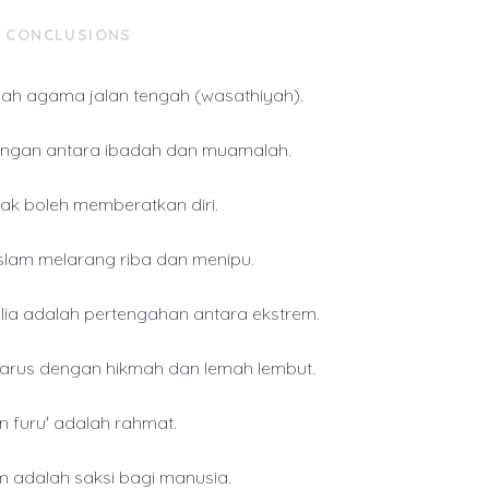
& CONCLUSIONS
lah agama jalan tengah (wasathiyah).
ngan antara ibadah dan muamalah.
dak boleh memberatkan diri.
slam melarang riba dan menipu.
lia adalah pertengahan antara ekstrem.
arus dengan hikmah dan lemah lembut.
 furu' adalah rahmat.
m adalah saksi bagi manusia.