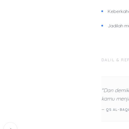
Keberkahan
Jadilah m
DALIL & RE
"Dan demik
kamu menja
— QS AL-BAQA