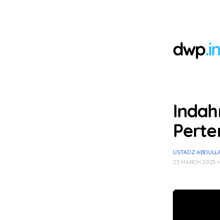
dwp
.i
Indah
Pert
USTADZ ABDULLA
23 MARCH 2025 •