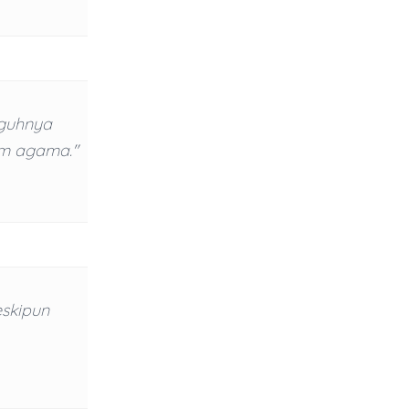
gguhnya
am agama."
eskipun