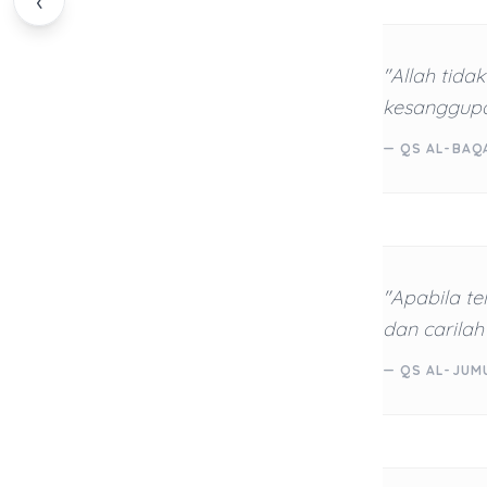
‹
"Allah tid
kesanggupa
— QS AL-BAQ
"Apabila te
dan carilah 
— QS AL-JUMU