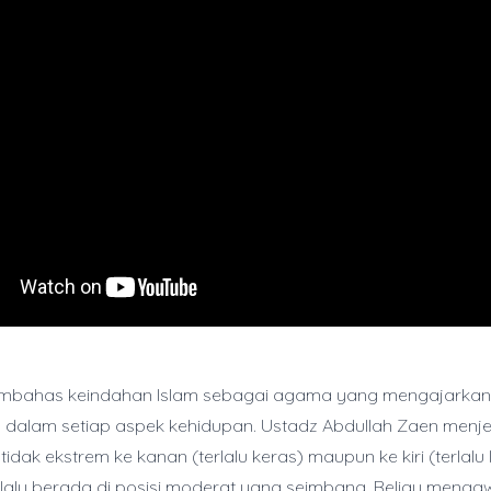
membahas keindahan Islam sebagai agama yang mengajarkan 
 dalam setiap aspek kehidupan. Ustadz Abdullah Zaen menj
idak ekstrem ke kanan (terlalu keras) maupun ke kiri (terlalu 
lalu berada di posisi moderat yang seimbang. Beliau menga