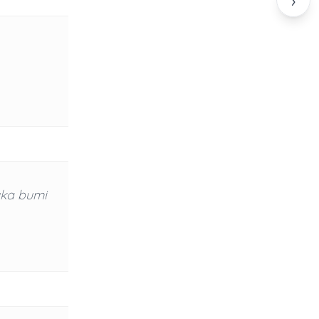
›
uka bumi