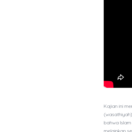
Kajian ini 
(wasathiyah)
bahwa Islam t
melainkan se