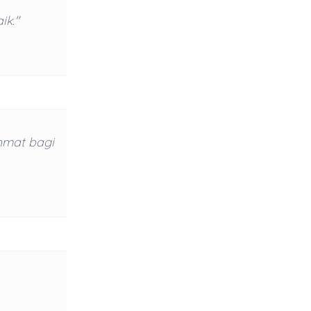
ik."
hmat bagi