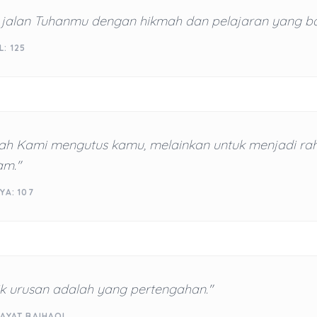
e jalan Tuhanmu dengan hikmah dan pelajaran yang ba
: 125
lah Kami mengutus kamu, melainkan untuk menjadi ra
am."
YA: 107
ik urusan adalah yang pertengahan."
AYAT BAIHAQI