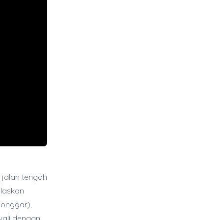
jalan tengah
elaskan
longgar),
wali dengan