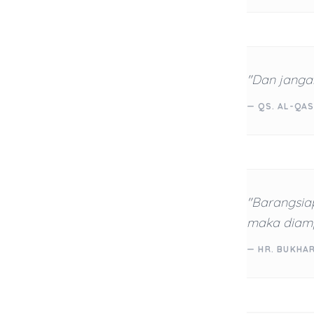
"Dan janga
— QS. AL-QAS
"Barangsia
maka diamp
— HR. BUKHA