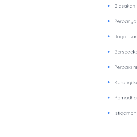
Biasakan 
Perbanya
Jaga lisan
Bersedeka
Perbaiki 
Kurangi 
Ramadhan
Istiqama