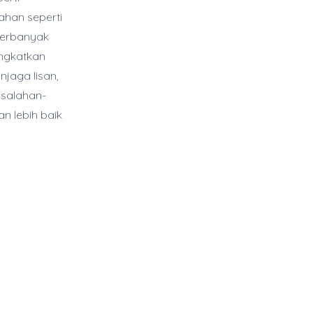
ahan seperti
perbanyak
ngkatkan
njaga lisan,
salahan-
n lebih baik