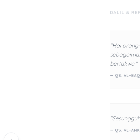
DALIL & RE
"Hai orang
sebagaiman
bertakwa."
— QS. AL-BAQ
"Sesungguh
— QS. AL-ANK