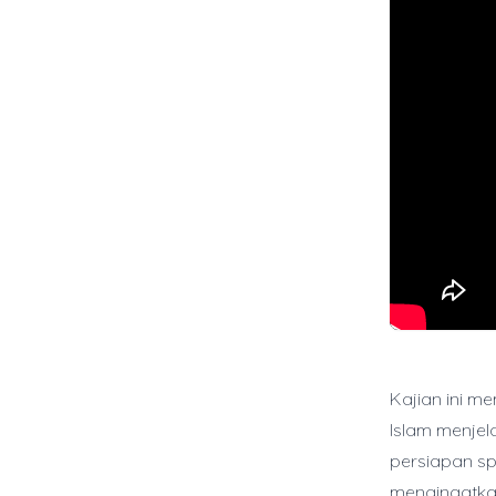
Kajian ini 
Islam menje
persiapan sp
mengingatkan