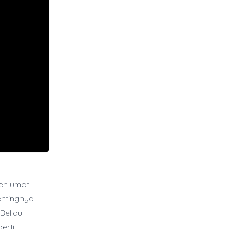
leh umat
entingnya
Beliau
erti