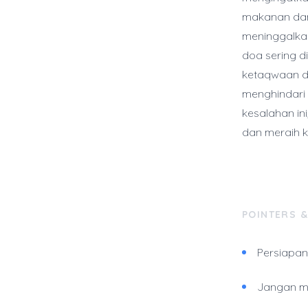
makanan dan
meninggalka
doa sering 
ketaqwaan da
menghindari
kesalahan i
dan meraih 
POINTERS 
Persiapan 
Jangan m