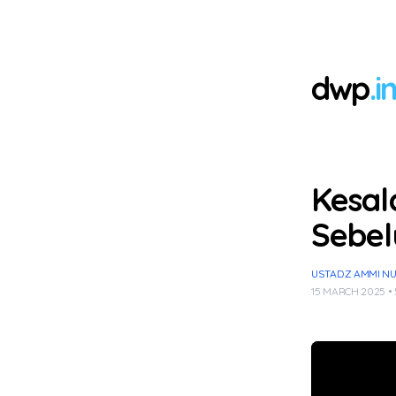
dwp
.i
Kesal
Sebe
USTADZ AMMI NUR 
15 MARCH 2025 •