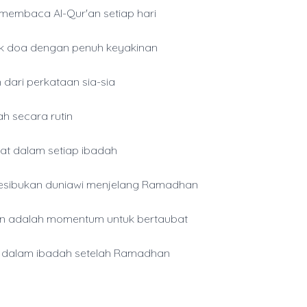
membaca Al-Qur'an setiap hari
k doa dengan penuh keyakinan
 dari perkataan sia-sia
h secara rutin
niat dalam setiap ibadah
kesibukan duniawi menjelang Ramadhan
 adalah momentum untuk bertaubat
h dalam ibadah setelah Ramadhan