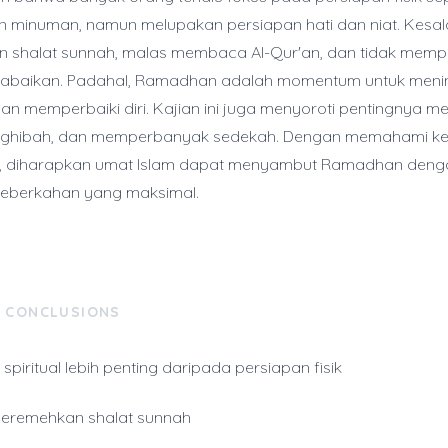
 minuman, namun melupakan persiapan hati dan niat. Kesal
n shalat sunnah, malas membaca Al-Qur'an, dan tidak mem
diabaikan. Padahal, Ramadhan adalah momentum untuk meni
n memperbaiki diri. Kajian ini juga menyoroti pentingnya me
 ghibah, dan memperbanyak sedekah. Dengan memahami ke
ni, diharapkan umat Islam dapat menyambut Ramadhan denga
keberkahan yang maksimal.
& CONCLUSIONS
spiritual lebih penting daripada persiapan fisik
eremehkan shalat sunnah