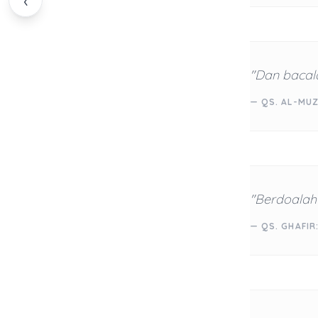
‹
"Dan bacala
— QS. AL-MUZ
"Berdoalah
— QS. GHAFIR