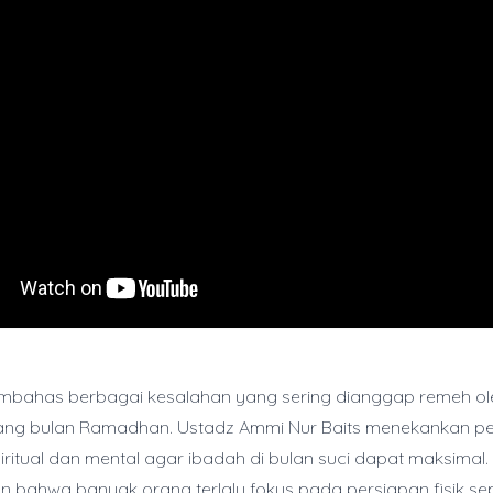
membahas berbagai kesalahan yang sering dianggap remeh o
lang bulan Ramadhan. Ustadz Ammi Nur Baits menekankan p
iritual dan mental agar ibadah di bulan suci dapat maksimal. 
 bahwa banyak orang terlalu fokus pada persiapan fisik sep