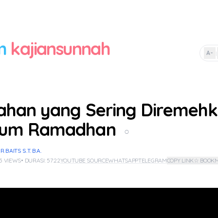
m
kajiansunnah
A-
|
ahan yang Sering Diremeh
lum Ramadhan
○
BAITS S.T. B.A.
 5 VIEWS
• DURASI: 57:22
YOUTUBE SOURCE
WHATSAPP
TELEGRAM
COPY LINK
☆ BOOK