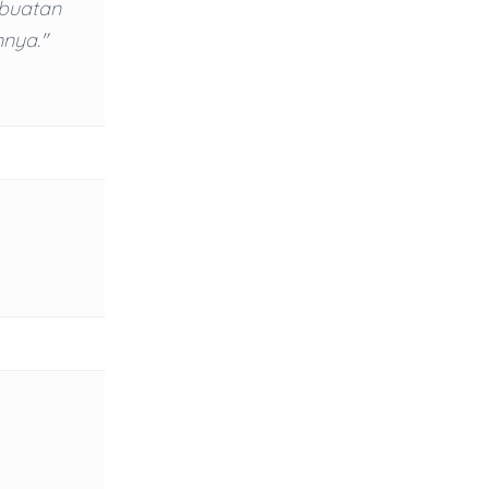
rbuatan
nya."