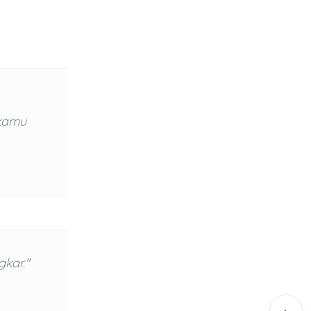
 kamu
kar."