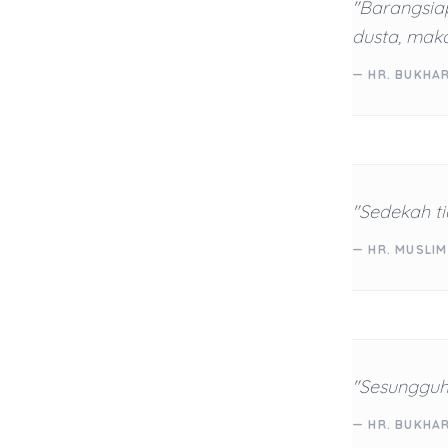
"Barangsia
dusta, mak
— HR. BUKHAR
"Sedekah t
— HR. MUSLIM
"Sesungguhn
— HR. BUKHA