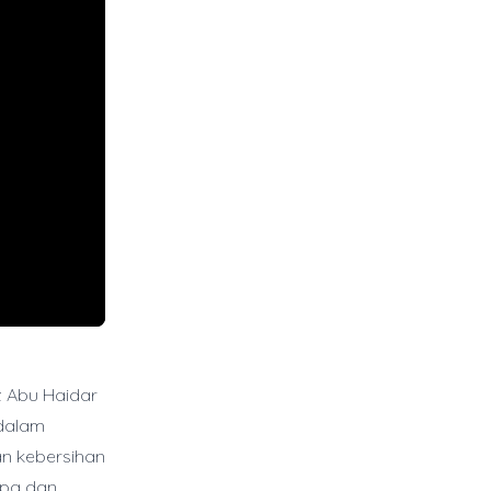
z Abu Haidar
dalam
an kebersihan
upa dan