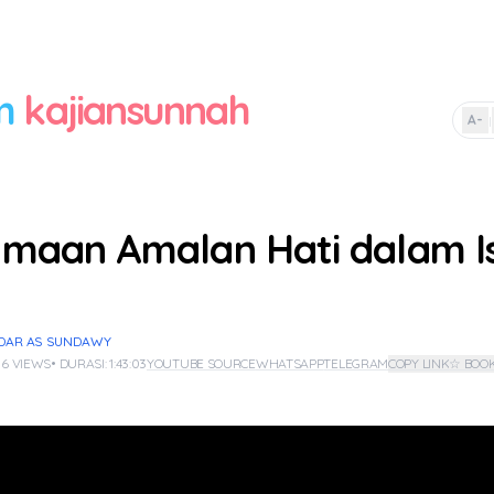
m
kajiansunnah
A-
|
maan Amalan Hati dalam I
IDAR AS SUNDAWY
 6 VIEWS
• DURASI: 1:43:03
YOUTUBE SOURCE
WHATSAPP
TELEGRAM
COPY LINK
☆ BOO