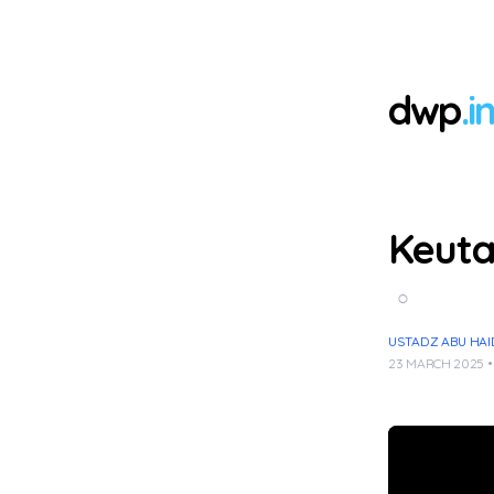
dwp
.i
Keuta
○
USTADZ ABU HA
23 MARCH 2025 •