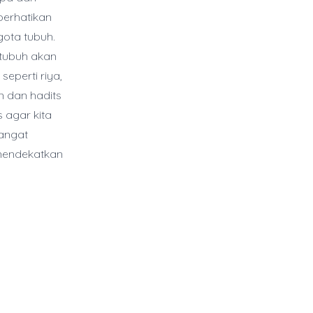
perhatikan
gota tubuh.
h tubuh akan
eperti riya,
n dan hadits
 agar kita
sangat
 mendekatkan