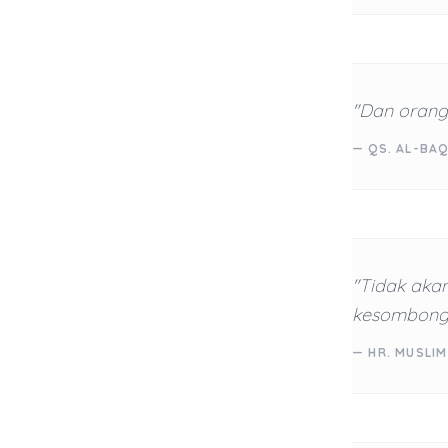
"Dan orang-
— QS. AL-BAQ
"Tidak aka
kesombongan
— HR. MUSLIM