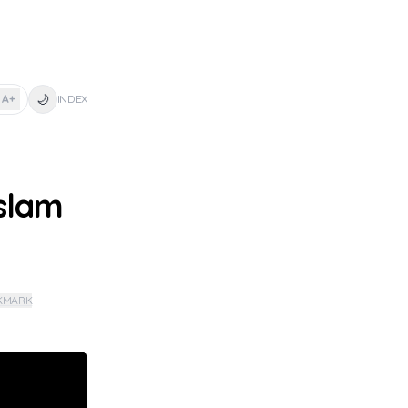
🌙
A+
INDEX
slam
KMARK