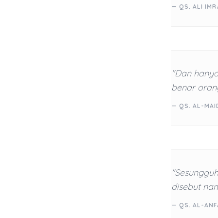
— QS. ALI IMR
"Dan hanya
benar oran
— QS. AL-MAI
"Sesungguh
disebut nam
— QS. AL-ANF