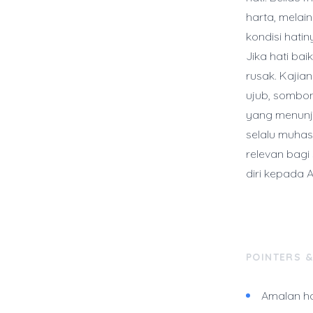
harta, melai
kondisi hati
Jika hati bai
rusak. Kajia
ujub, sombon
yang menunju
selalu muhas
relevan bagi
diri kepada A
POINTERS 
Amalan hat