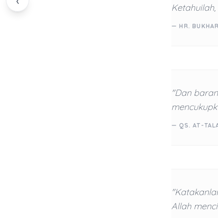
‹
Ketahuilah, 
— HR. BUKHAR
"Dan baran
mencukupka
— QS. AT-TAL
"Katakanlah
Allah menc