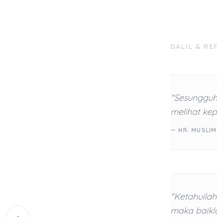
DALIL & RE
"Sesungguhn
melihat kep
— HR. MUSLIM
"Ketahuilah
maka baikla