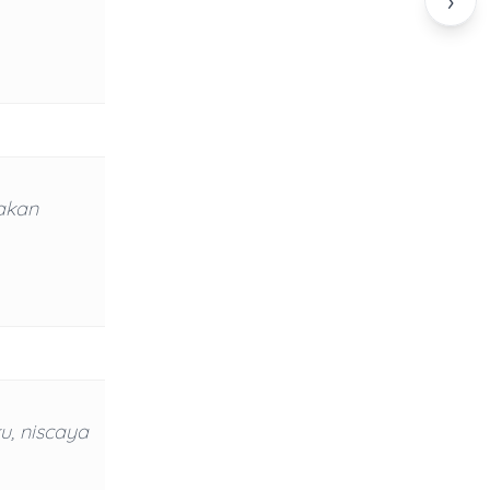
›
akan
u, niscaya