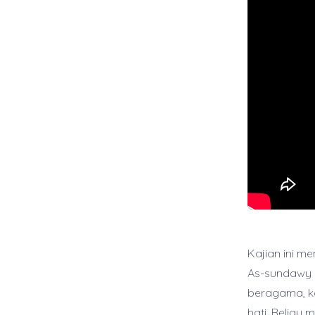
Kajian ini m
As-sundawy 
beragama, ka
hati. Beliau