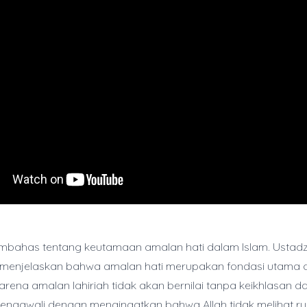
embahas tentang keutamaan amalan hati dalam Islam. Ustad
menjelaskan bahwa amalan hati merupakan fondasi utama 
rena amalan lahiriah tidak akan bernilai tanpa keikhlasan d
 mengawali dengan mengingatkan bahwa Allah tidak melihat r