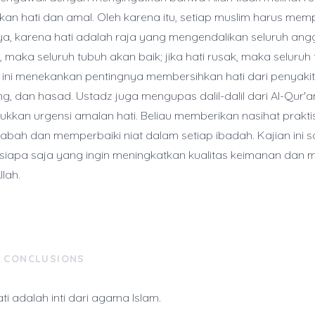
nkan hati dan amal. Oleh karena itu, setiap muslim harus mem
nya, karena hati adalah raja yang mengendalikan seluruh ang
k, maka seluruh tubuh akan baik; jika hati rusak, maka seluru
n ini menekankan pentingnya membersihkan hati dari penyakit s
g, dan hasad. Ustadz juga mengupas dalil-dalil dari Al-Qur'a
kkan urgensi amalan hati. Beliau memberikan nasihat praktis
abah dan memperbaiki niat dalam setiap ibadah. Kajian ini 
 siapa saja yang ingin meningkatkan kualitas keimanan dan
llah.
& CONCLUSIONS
i adalah inti dari agama Islam.