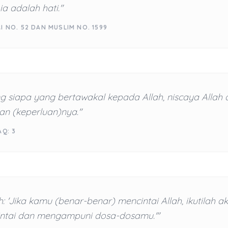
ia adalah hati."
I NO. 52 DAN MUSLIM NO. 1599
g siapa yang bertawakal kepada Allah, niscaya Allah 
n (keperluan)nya."
AQ: 3
: 'Jika kamu (benar-benar) mencintai Allah, ikutilah ak
intai dan mengampuni dosa-dosamu.'"