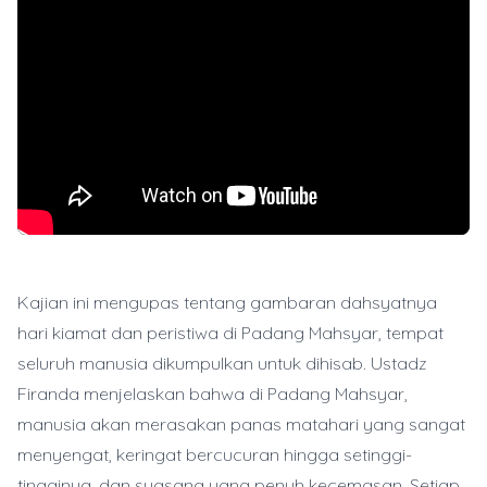
Kajian ini mengupas tentang gambaran dahsyatnya
hari kiamat dan peristiwa di Padang Mahsyar, tempat
seluruh manusia dikumpulkan untuk dihisab. Ustadz
Firanda menjelaskan bahwa di Padang Mahsyar,
manusia akan merasakan panas matahari yang sangat
menyengat, keringat bercucuran hingga setinggi-
tingginya, dan suasana yang penuh kecemasan. Setiap