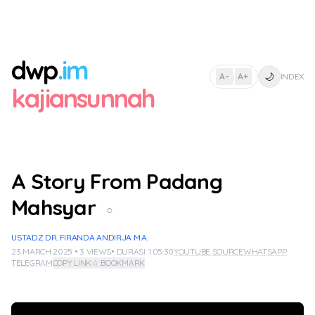
dwp
.im
🌙
A-
A+
INDEX
|
kajiansunnah
A Story From Padang
Mahsyar
○
USTADZ DR. FIRANDA ANDIRJA M.A.
23 MARCH 2025 • 3 VIEWS
• DURASI: 1:05:30
YOUTUBE SOURCE
WHATSAPP
TELEGRAM
COPY LINK
☆ BOOKMARK