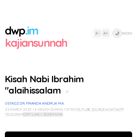
dwp
.im
🌙
A-
A+
INDEX
|
kajiansunnah
Kisah Nabi Ibrahim
"alaihissalam
○
USTADZ DR. FIRANDA ANDIRJA M.A.
23 MARCH 2025 • 4 VIEWS
• DURASI: 1:37:50
YOUTUBE SOURCE
WHATSAPP
TELEGRAM
COPY LINK
☆ BOOKMARK