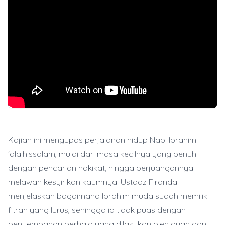
Kajian ini mengupas perjalanan hidup Nabi Ibrahim
'alaihissalam, mulai dari masa kecilnya yang penuh
dengan pencarian hakikat, hingga perjuangannya
melawan kesyirikan kaumnya. Ustadz Firanda
menjelaskan bagaimana Ibrahim muda sudah memiliki
fitrah yang lurus, sehingga ia tidak puas dengan
penyembahan berhala yang dilakukan oleh ayah dan