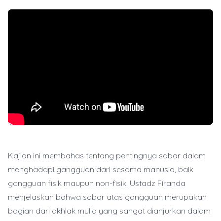
Kajian ini membahas tentang pentingnya sabar dalam
menghadapi gangguan dari sesama manusia, baik
gangguan fisik maupun non-fisik. Ustadz Firanda
menjelaskan bahwa sabar atas gangguan merupakan
bagian dari akhlak mulia yang sangat dianjurkan dalam