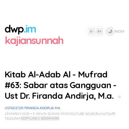
dwp
.im
🌙
A-
A+
INDEX
|
kajiansunnah
Kitab Al-Adab Al - Mufrad
#63: Sabar atas Gangguan -
Ust Dr. Firanda Andirja, M.a.
○
USTADZ DR. FIRANDA ANDIRJA M.A.
23 MARCH 2025 • 3 VIEWS
• DURASI: 55:30
YOUTUBE SOURCE
WHATSAPP
TELEGRAM
COPY LINK
☆ BOOKMARK