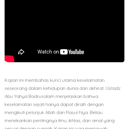
Kajian ini membahas kunci utama keselamatan
seseorang dalam kehidupan dunia dan akhirat. Ustadz
Abu Yahya Badrusalam menjelaskan bahwa
keselamatan sejati hanya dapat diraih dengan
mengikuti petunjuk Allah dan Rasul-Nya. Beliau
menekankan pentingnya ilmu, ikhlas, dan amal yang
sesuai dengan sunnah. Kajian ini juga menjawab