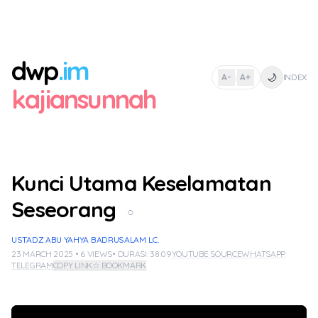
dwp
.im
🌙
A-
A+
INDEX
|
kajiansunnah
Kunci Utama Keselamatan
Seseorang
○
USTADZ ABU YAHYA BADRUSALAM LC.
23 MARCH 2025 • 6 VIEWS
• DURASI: 38:09
YOUTUBE SOURCE
WHATSAPP
TELEGRAM
COPY LINK
☆ BOOKMARK