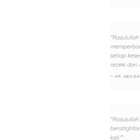
"Rasulullah
memperbanya
setiap kes
rezeki dari
— HR. ABU DA
"Rasulullah
beristighf
kali.'"