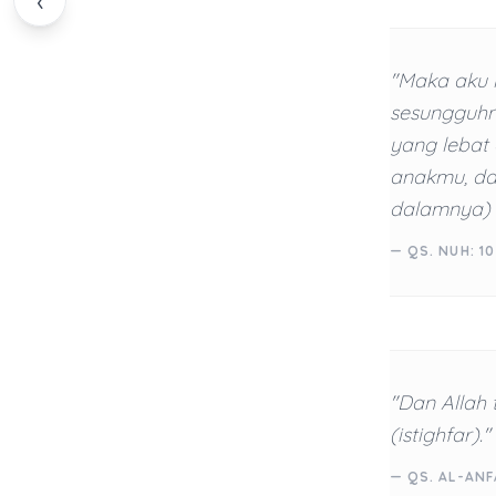
‹
"Maka aku 
sesungguhn
yang lebat
anakmu, da
dalamnya) 
— QS. NUH: 10
"Dan Alla
(istighfar)."
— QS. AL-ANF