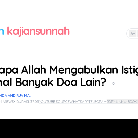
m
kajiansunnah
A-
|
pa Allah Mengabulkan Isti
al Banyak Doa Lain?
○
NDA ANDIRJA M.A.
 4 VIEWS
• DURASI: 37:05
YOUTUBE SOURCE
WHATSAPP
TELEGRAM
COPY LINK
☆ BOOK