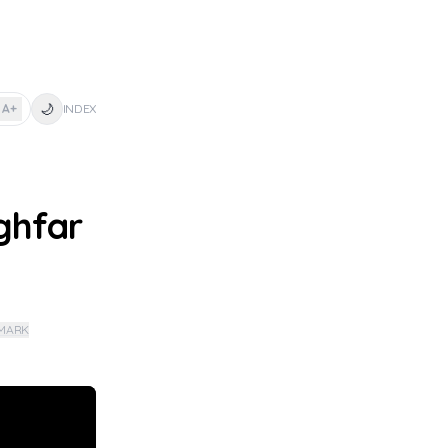
🌙
A+
INDEX
ghfar
MARK