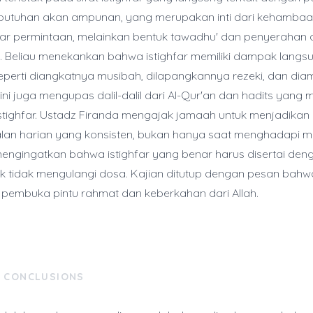
utuhan akan ampunan, yang merupakan inti dari kehambaan.
r permintaan, melainkan bentuk tawadhu' dan penyerahan dir
. Beliau menekankan bahwa istighfar memiliki dampak lang
eperti diangkatnya musibah, dilapangkannya rezeki, dan di
 ini juga mengupas dalil-dalil dari Al-Qur'an dan hadits yang
tighfar. Ustadz Firanda mengajak jamaah untuk menjadikan i
lan harian yang konsisten, bukan hanya saat menghadapi m
mengingatkan bahwa istighfar yang benar harus disertai den
uk tidak mengulangi dosa. Kajian ditutup dengan pesan bahwa
 pembuka pintu rahmat dan keberkahan dari Allah.
& CONCLUSIONS