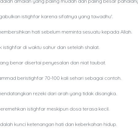
 adalah amalan yang paling mudah dan paling besar pahalan
gabulkan istighfar karena sifatnya yang tawadhu'.
 membersihkan hati sebelum meminta sesuatu kepada Allah.
istighfar di waktu sahur dan setelah shalat.
yang benar disertai penyesalan dan niat taubat.
mmad beristighfar 70-100 kali sehari sebagai contoh.
 mendatangkan rezeki dari arah yang tidak disangka.
remehkan istighfar meskipun dosa terasa kecil.
 adalah kunci ketenangan hati dan keberkahan hidup.