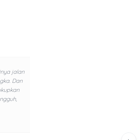
nya jalan
ngka. Dan
ukupkan
ngguh,