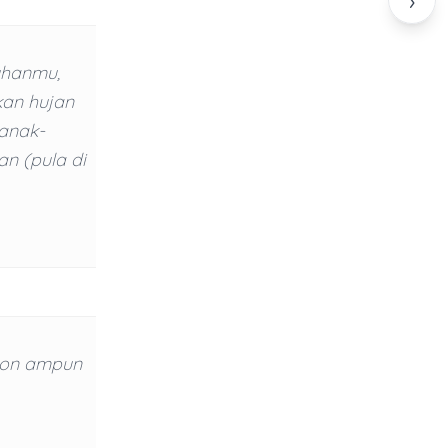
›
uhanmu,
an hujan
anak-
n (pula di
hon ampun