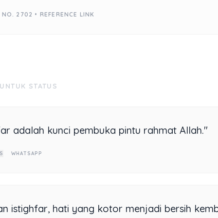
 NO. 2702 •
REFERENCE LINK
 UNTUK STATUS
hfar adalah kunci pembuka pintu rahmat Allah."
S
WHATSAPP
n istighfar, hati yang kotor menjadi bersih kemba