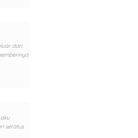
luar dari
 memberinya
 aku
i seratus