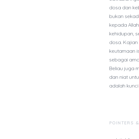
dosa dan keb
bukan sekada
kepada Allah
kehidupan, s
dosa. Kajian
keutamaan is
sebagai ama
Beliau juga 
dan niat unt
adalah kunci
POINTERS 