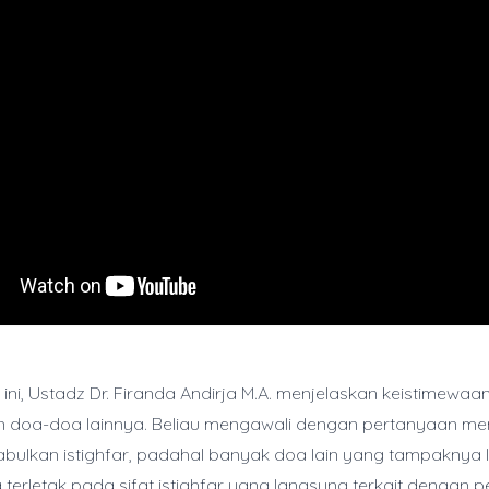
ini, Ustadz Dr. Firanda Andirja M.A. menjelaskan keistimewaan
n doa-doa lainnya. Beliau mengawali dengan pertanyaan me
bulkan istighfar, padahal banyak doa lain yang tampaknya l
erletak pada sifat istighfar yang langsung terkait dengan