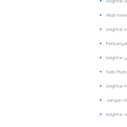
Istighfar
Allah men
Istighfar
Perbanyak 
Istighfar 
Nabi Muha
Istighfar
Jangan me
Istighfar