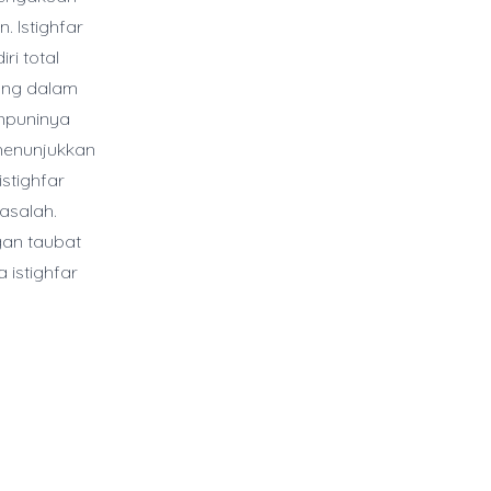
 Istighfar
i total
sung dalam
ampuninya
 menunjukkan
stighfar
asalah.
gan taubat
 istighfar