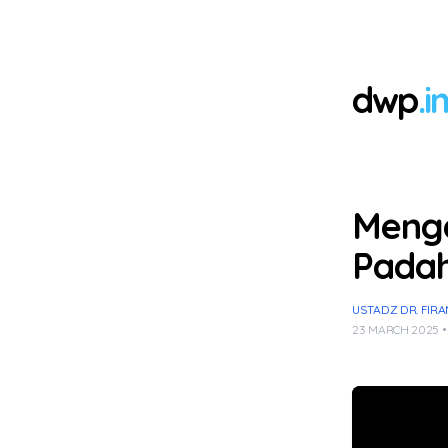
dwp
.i
Menga
Padah
USTADZ DR. FIRA
23 MARCH 2025 •