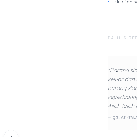
Mulailah 
DALIL & RE
"Barang si
keluar dan
barang sia
keperluann
Allah telah
— QS. AT-TAL