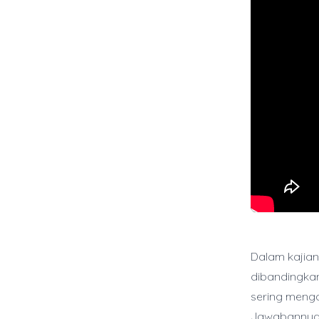
Dalam kajian 
dibandingka
sering menga
Jawabannya t