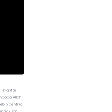
 istighfar
ngapa Allah
ebih penting.
 pengakuan