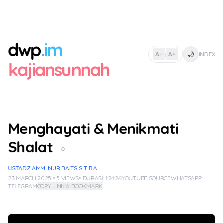
dwp
.im
🌙
A-
A+
INDEX
|
kajiansunnah
Menghayati & Menikmati
Shalat
○
USTADZ AMMI NUR BAITS S.T. B.A.
23 MARCH 2025 • 5 VIEWS
• DURASI: 1:24:26
YOUTUBE SOURCE
WHATSAPP
TELEGRAM
COPY LINK
☆ BOOKMARK