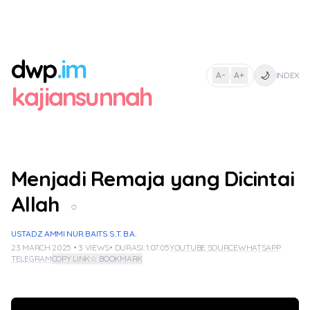
dwp
.im
🌙
A-
A+
INDEX
|
kajiansunnah
Menjadi Remaja yang Dicintai
Allah
○
USTADZ AMMI NUR BAITS S.T. B.A.
23 MARCH 2025 • 3 VIEWS
• DURASI: 1:07:05
YOUTUBE SOURCE
WHATSAPP
TELEGRAM
COPY LINK
☆ BOOKMARK