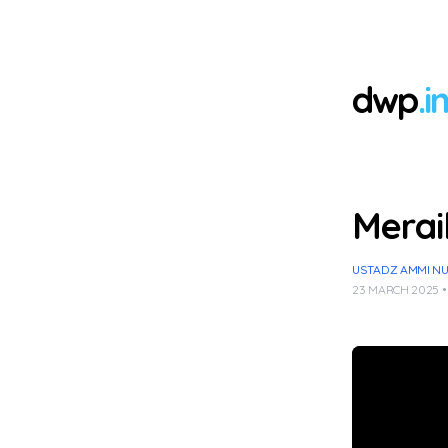
dwp
.i
Merai
USTADZ AMMI NUR 
23 MARCH 2025 •