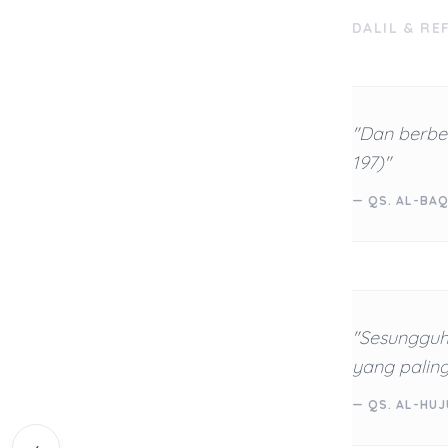
DALIL & RE
"Dan berbek
197)"
— QS. AL-BAQ
"Sesungguhn
yang paling
— QS. AL-HUJ