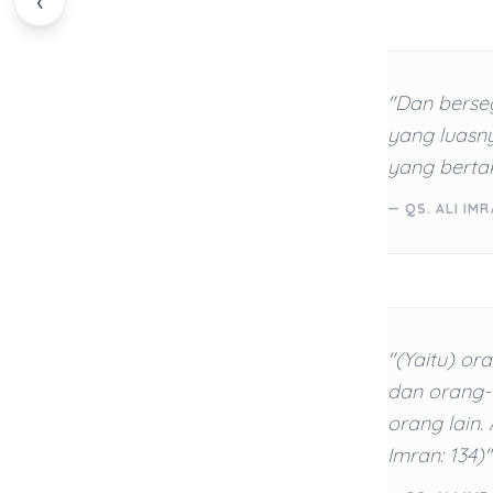
‹
"Dan berse
yang luasny
yang bertak
— QS. ALI IMR
"(Yaitu) or
dan orang
orang lain.
Imran: 134)"