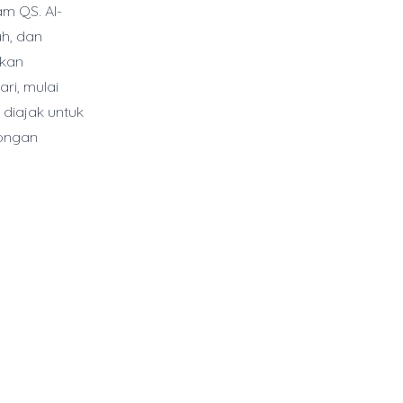
am QS. Al-
ah, dan
ikan
ri, mulai
diajak untuk
longan