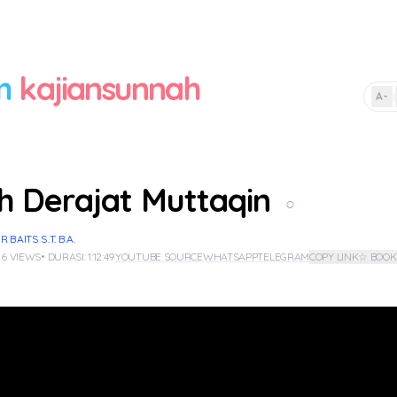
m
kajiansunnah
A-
|
h Derajat Muttaqin
○
BAITS S.T. B.A.
 6 VIEWS
• DURASI: 1:12:49
YOUTUBE SOURCE
WHATSAPP
TELEGRAM
COPY LINK
☆ BOO