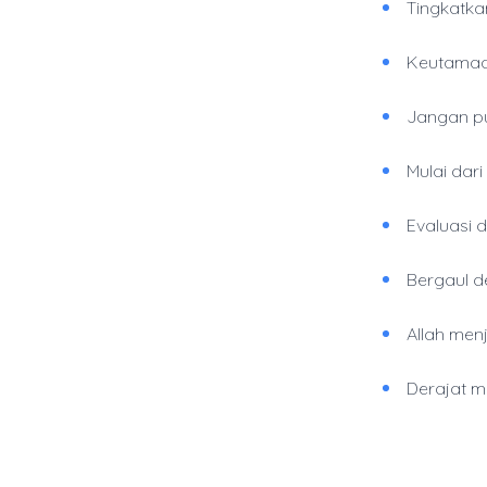
Tingkatka
Keutamaan
Jangan pu
Mulai dari 
Evaluasi d
Bergaul d
Allah men
Derajat mu