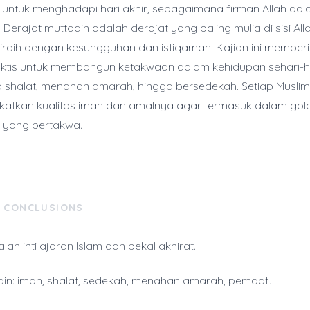
k untuk menghadapi hari akhir, sebagaimana firman Allah dal
 Derajat muttaqin adalah derajat yang paling mulia di sisi All
iraih dengan kesungguhan dan istiqamah. Kajian ini member
ktis untuk membangun ketakwaan dalam kehidupan sehari-ha
 shalat, menahan amarah, hingga bersedekah. Setiap Muslim 
gkatkan kualitas iman dan amalnya agar termasuk dalam go
 yang bertakwa.
& CONCLUSIONS
ah inti ajaran Islam dan bekal akhirat.
aqin: iman, shalat, sedekah, menahan amarah, pemaaf.