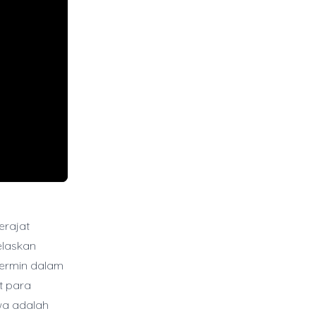
erajat
elaskan
cermin dalam
t para
wa adalah