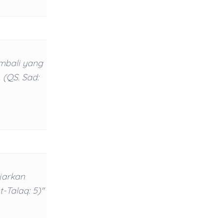
mbali yang
 (QS. Sad:
jarkan
-Talaq: 5)"