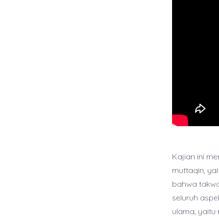
Kajian ini 
muttaqin, ya
bahwa takwa 
seluruh aspe
ulama, yaitu