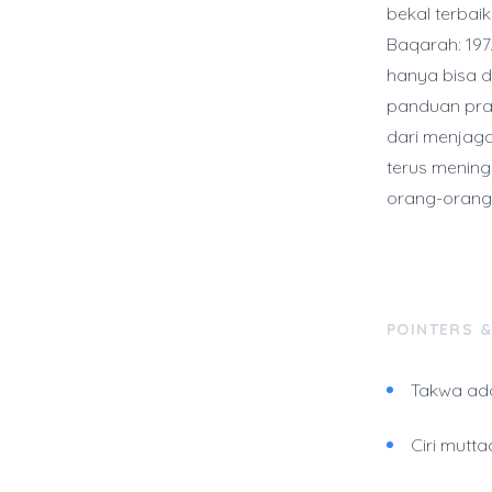
bekal terbai
Baqarah: 197.
hanya bisa d
panduan pra
dari menjaga
terus menin
orang-orang
POINTERS 
Takwa adal
Ciri mutt