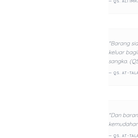
— QS. ALI IMR
"Barang si
keluar bagi
sangka. (QS
— QS. AT-TAL
"Dan baran
kemudahan 
— QS. AT-TAL