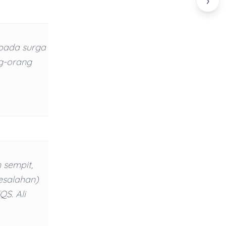
›
pada surga
ng-orang
 sempit,
salahan)
QS. Ali