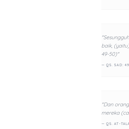
"Sesungguh
baik, (yait
49-50)"
— QS. SAD: 4
"Dan orang
mereka (car
— QS. AT-TAL