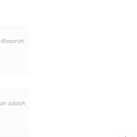
l-Baqarah:
lah adalah