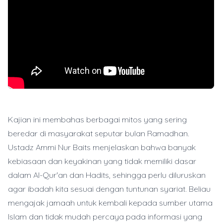
Kajian ini membahas berbagai mitos yang sering
beredar di masyarakat seputar bulan Ramadhan.
Ustadz Ammi Nur Baits menjelaskan bahwa banyak
kebiasaan dan keyakinan yang tidak memiliki dasar
dalam Al-Qur'an dan Hadits, sehingga perlu diluruskan
agar ibadah kita sesuai dengan tuntunan syariat. Beliau
mengajak jamaah untuk kembali kepada sumber utama
Islam dan tidak mudah percaya pada informasi yang