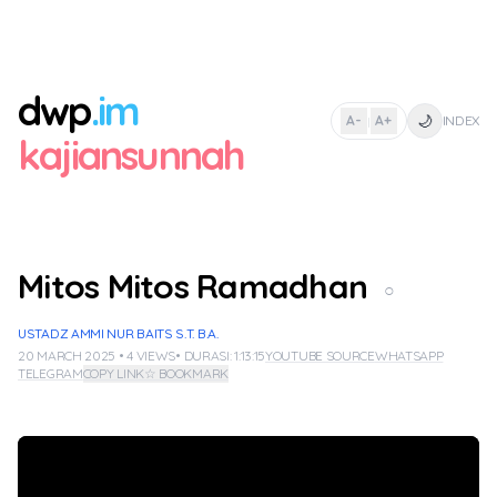
dwp
.im
🌙
A-
A+
INDEX
|
kajiansunnah
Mitos Mitos Ramadhan
○
USTADZ AMMI NUR BAITS S.T. B.A.
20 MARCH 2025 • 4 VIEWS
• DURASI: 1:13:15
YOUTUBE SOURCE
WHATSAPP
TELEGRAM
COPY LINK
☆ BOOKMARK