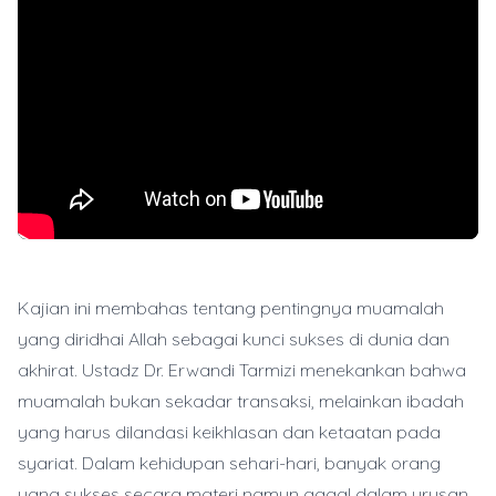
Kajian ini membahas tentang pentingnya muamalah
yang diridhai Allah sebagai kunci sukses di dunia dan
akhirat. Ustadz Dr. Erwandi Tarmizi menekankan bahwa
muamalah bukan sekadar transaksi, melainkan ibadah
yang harus dilandasi keikhlasan dan ketaatan pada
syariat. Dalam kehidupan sehari-hari, banyak orang
yang sukses secara materi namun gagal dalam urusan