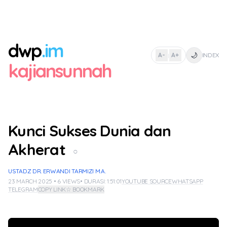
dwp
.im
🌙
A-
A+
INDEX
|
kajiansunnah
Kunci Sukses Dunia dan
Akherat
○
USTADZ DR. ERWANDI TARMIZI M.A.
23 MARCH 2025 • 6 VIEWS
• DURASI: 1:51:01
YOUTUBE SOURCE
WHATSAPP
TELEGRAM
COPY LINK
☆ BOOKMARK