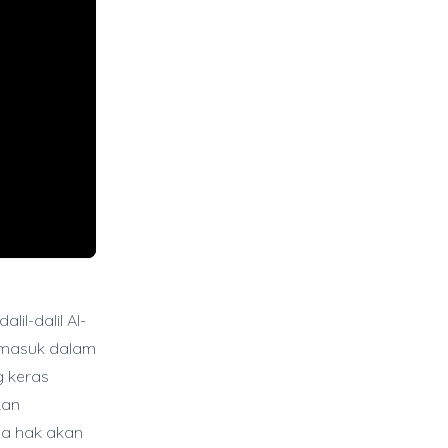
il-dalil Al-
ermasuk dalam
g keras
kan
pa hak akan