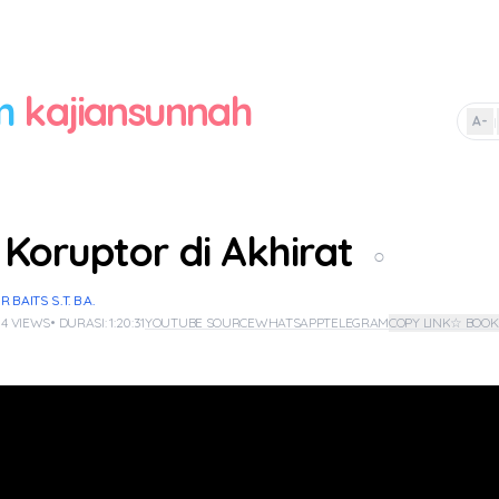
m
kajiansunnah
A-
|
 Koruptor di Akhirat
○
BAITS S.T. B.A.
 4 VIEWS
• DURASI: 1:20:31
YOUTUBE SOURCE
WHATSAPP
TELEGRAM
COPY LINK
☆ BOO