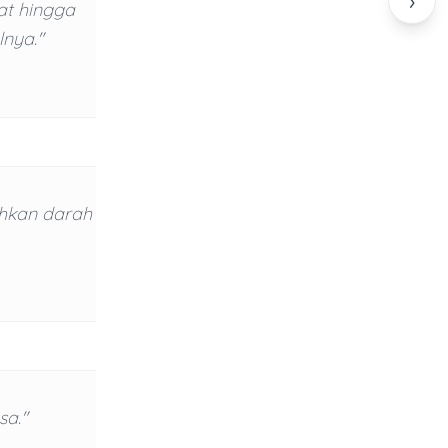
›
at hingga
lnya."
hkan darah
sa."