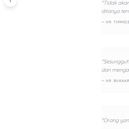
‹
"Tidak aka
ditanya ten
— HR. TIRMID
"Sesungguh
dan mengam
— HR. BUKHAR
"Orang yang