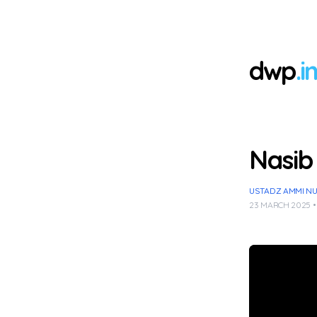
dwp
.i
Nasib
USTADZ AMMI NUR 
23 MARCH 2025 •