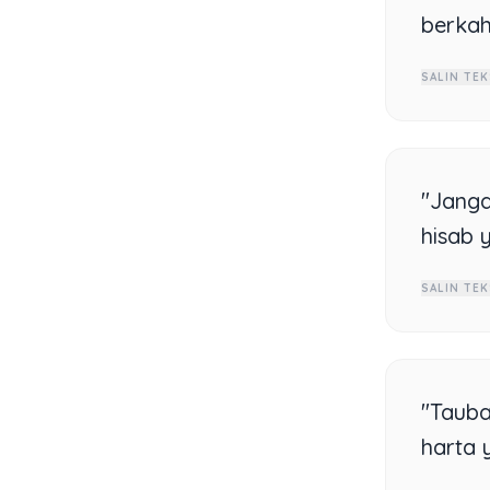
berkah
SALIN TEK
"Janga
hisab y
SALIN TEK
"Tauba
harta 