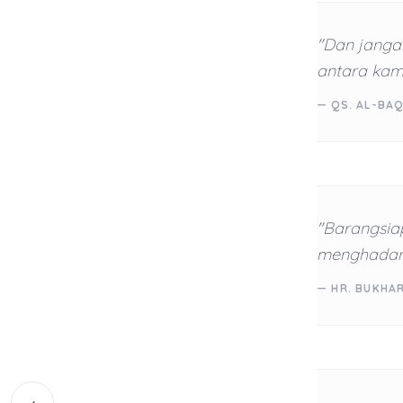
"Dan janga
antara kamu
— QS. AL-BAQ
"Barangsia
menghadang
— HR. BUKHA