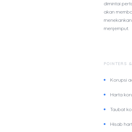
dimintai per
akan membaw
menekankan 
menjemput.
POINTERS 
Korupsi a
Harta kor
Taubat ko
Hisab hart