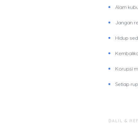
Alam kubu
Jangan re
Hidup sed
Kembalika
Korupsi m
Setiap ru
DALIL & RE