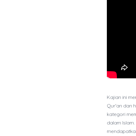
Kajian ini me
Qur'an dan h
kategori mem
dalam Islam.
mendapatkan 