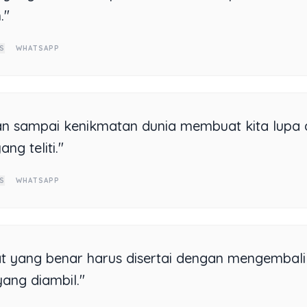
."
S
WHATSAPP
n sampai kenikmatan dunia membuat kita lupa
ang teliti."
S
WHATSAPP
t yang benar harus disertai dengan mengembal
yang diambil."