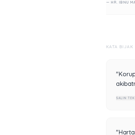
— HR. IBNU M
KATA BIJAK
"Korup
akibat
SALIN TEK
"Harta