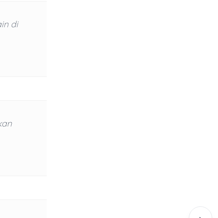
in di
kan