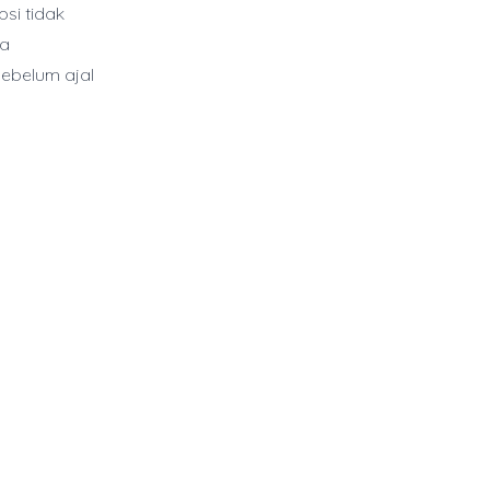
si tidak
ga
ebelum ajal