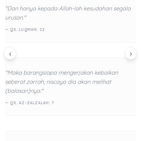
"Dan hanya kepada Allah-lah kesudahan segala
urusan."
— QS. LUQMAN: 22
‹
›
"Maka barangsiapa mengerjakan kebaikan
seberat zarrah, niscaya dia akan melihat
(balasan)nya."
— QS. AZ-ZALZALAH: 7