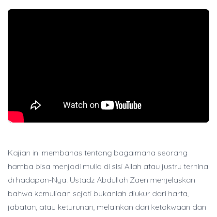
Kajian ini membahas tentang bagaimana seorang
hamba bisa menjadi mulia di sisi Allah atau justru terhina
di hadapan-Nya. Ustadz Abdullah Zaen menjelaskan
bahwa kemuliaan sejati bukanlah diukur dari harta,
jabatan, atau keturunan, melainkan dari ketakwaan dan