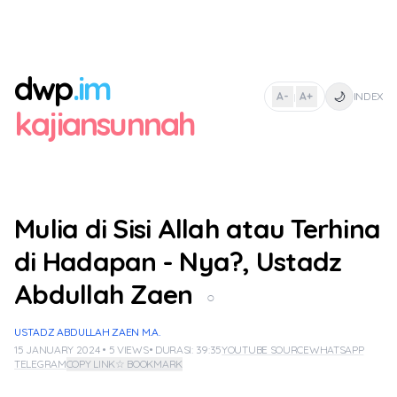
dwp
.im
🌙
A-
A+
INDEX
|
kajiansunnah
Mulia di Sisi Allah atau Terhina
di Hadapan - Nya?, Ustadz
Abdullah Zaen
○
USTADZ ABDULLAH ZAEN M.A.
15 JANUARY 2024 • 5 VIEWS
• DURASI: 39:35
YOUTUBE SOURCE
WHATSAPP
TELEGRAM
COPY LINK
☆ BOOKMARK