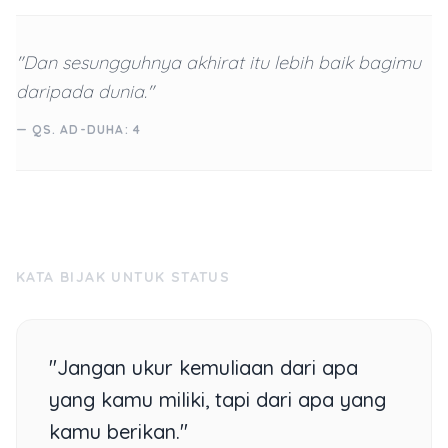
"Dan sesungguhnya akhirat itu lebih baik bagimu
daripada dunia."
— QS. AD-DUHA: 4
KATA BIJAK UNTUK STATUS
"Jangan ukur kemuliaan dari apa
yang kamu miliki, tapi dari apa yang
kamu berikan."