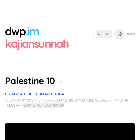
dwp
.im
🌙
A-
A+
INDEX
|
kajiansunnah
Palestine 10
○
USTADZ ABDUL HAKIM AMIR ABDAT
15 JANUARY 2024 • 5 VIEWS
• DURASI: 28:36
YOUTUBE SOURCE
WHATSAPP
TELEGRAM
COPY LINK
☆ BOOKMARK