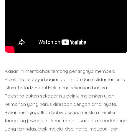
Kajian ini membahas tentang pentingnya membela
Palestina sebagai bagian dari iman dan solidaritas umat
Islam. Ustadz Abdul Hakim menekankan bahwa
Palestina bukan sekadar isu politik, melainkan ujian
keimanan yang harus direspon dengan amal nyata.
Beliau mengingatkan bahwa setiap muslim memiliki
tanggung jawab untuk membantu saudara-saudaranya
yang tertindas, baik melalui doa, harta, maupun lisan.