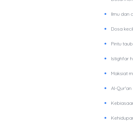
Ilmu dan 
Dosa keci
Pintu taub
Istighfar 
Maksiat 
Al-Qur'an
Kebiasaan 
Kehidupan