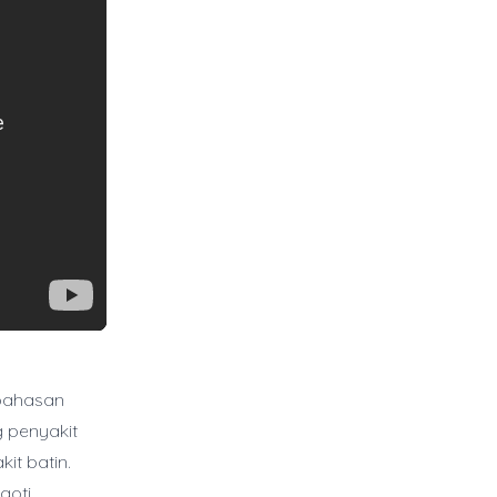
mbahasan
 penyakit
it batin.
goti