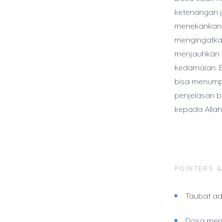
ketenangan j
menekankan p
mengingatka
menjauhkan d
kedamaian. B
bisa menumpu
penjelasan b
kepada Allah
POINTERS 
Taubat ad
Dosa meng