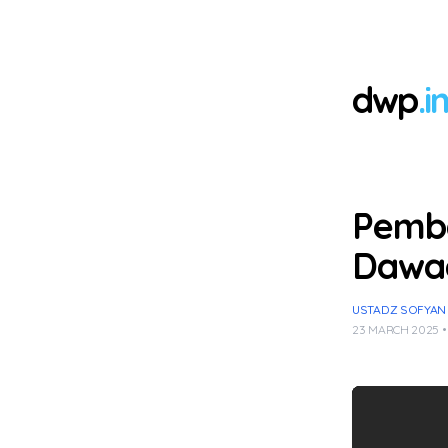
dwp
.i
Pemb
Dawa
USTADZ SOFYAN 
23 MARCH 2025 •