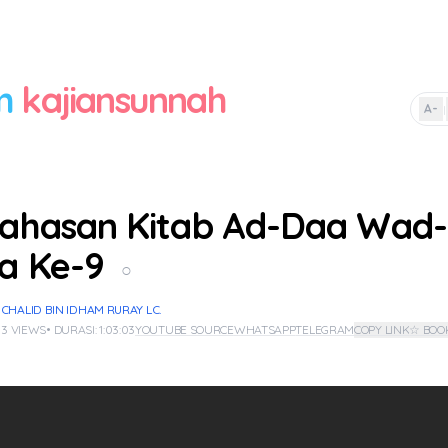
m
kajiansunnah
A-
|
ahasan Kitab Ad-Daa Wad-
a Ke-9
○
CHALID BIN IDHAM RURAY LC.
 3 VIEWS
• DURASI: 1:03:03
YOUTUBE SOURCE
WHATSAPP
TELEGRAM
COPY LINK
☆ BOO