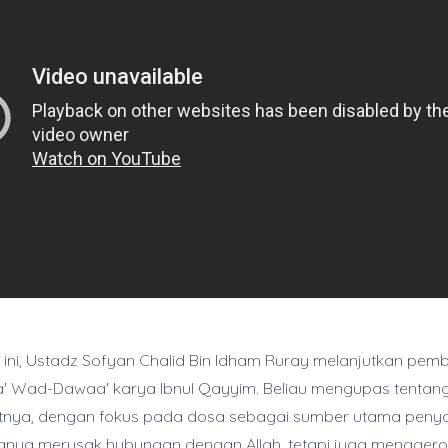
 ini, Ustadz Sofyan Chalid Bin Idham Ruray melanjutkan pe
' Wad-Dawaa' karya Ibnul Qayyim. Beliau mengupas tentang
tnya, dengan fokus pada dosa sebagai sumber utama penyak
anya merusak hubungan dengan Allah, tetapi juga menggero