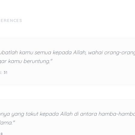
FERENCES
ubatlah kamu semua kepada Allah, wahai orang-oran
gar kamu beruntung."
: 31
nya yang takut kepada Allah di antara hamba-hamb
lama."
28