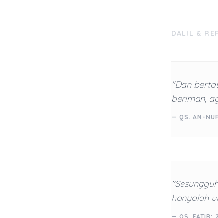
DALIL & RE
"Dan berta
beriman, a
— QS. AN-NUR
"Sesungguh
hanyalah u
— QS. FATIR: 