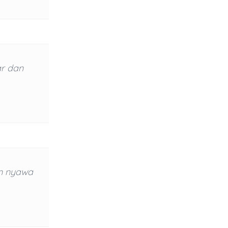
ar dan
m nyawa