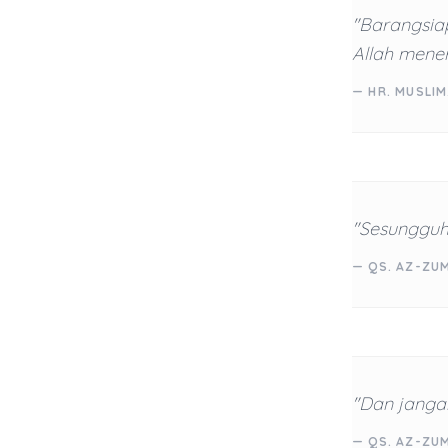
"Barangsia
Allah mene
— HR. MUSLIM
"Sesungguh
— QS. AZ-ZUM
"Dan jangan
— QS. AZ-ZUM