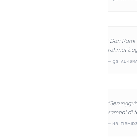
"Dan Kami 
rahmat bag
— QS. AL-ISRA
"Sesungguh
sampai di 
— HR. TIRMIDZ