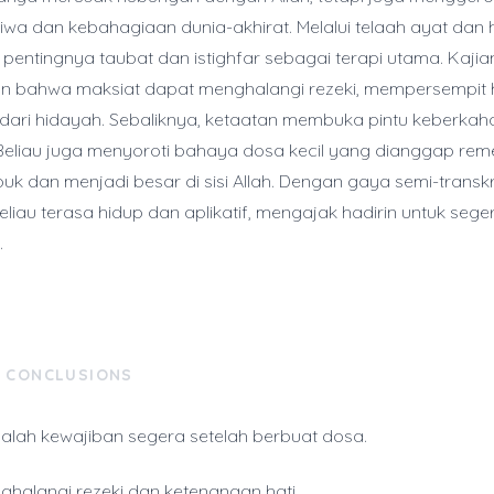
iwa dan kebahagiaan dunia-akhirat. Melalui telaah ayat dan h
entingnya taubat dan istighfar sebagai terapi utama. Kajian
n bahwa maksiat dapat menghalangi rezeki, mempersempit h
ari hidayah. Sebaliknya, ketaatan membuka pintu keberkah
eliau juga menyoroti bahaya dosa kecil yang dianggap rem
k dan menjadi besar di sisi Allah. Dengan gaya semi-transkr
eliau terasa hidup dan aplikatif, mengajak hadirin untuk sege
.
& CONCLUSIONS
alah kewajiban segera setelah berbuat dosa.
halangi rezeki dan ketenangan hati.