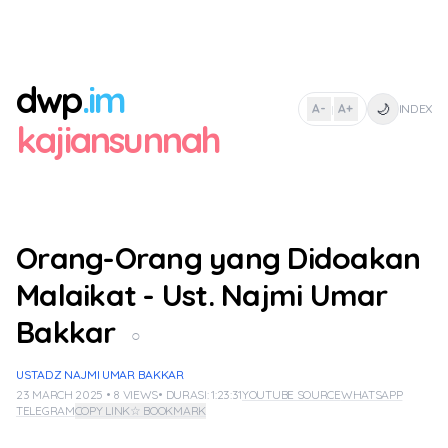
dwp
.im
🌙
A-
A+
INDEX
|
kajiansunnah
Orang-Orang yang Didoakan
Malaikat - Ust. Najmi Umar
Bakkar
○
USTADZ NAJMI UMAR BAKKAR
23 MARCH 2025 • 8 VIEWS
• DURASI: 1:23:31
YOUTUBE SOURCE
WHATSAPP
TELEGRAM
COPY LINK
☆ BOOKMARK