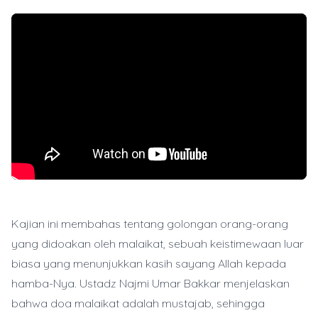
Kajian ini membahas tentang golongan orang-orang
yang didoakan oleh malaikat, sebuah keistimewaan luar
biasa yang menunjukkan kasih sayang Allah kepada
hamba-Nya. Ustadz Najmi Umar Bakkar menjelaskan
bahwa doa malaikat adalah mustajab, sehingga