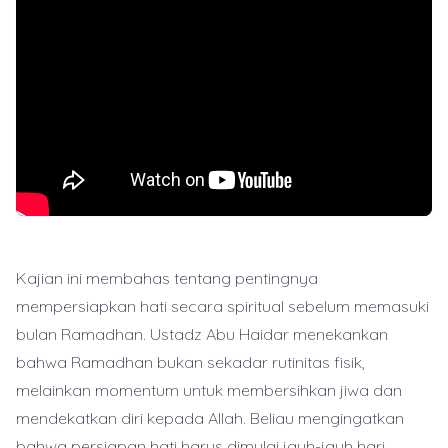
Kajian ini membahas tentang pentingnya
mempersiapkan hati secara spiritual sebelum memasuki
bulan Ramadhan. Ustadz Abu Haidar menekankan
bahwa Ramadhan bukan sekadar rutinitas fisik,
melainkan momentum untuk membersihkan jiwa dan
mendekatkan diri kepada Allah. Beliau mengingatkan
bahwa persiapan hati harus dimulai jauh-jauh hari,