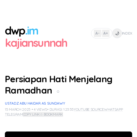
dwp
.im
🌙
A-
A+
INDEX
|
kajiansunnah
Persiapan Hati Menjelang
Ramadhan
○
USTADZ ABU HAIDAR AS SUNDAWY
15 MARCH 2025 • 4 VIEWS
• DURASI: 1:23:55
YOUTUBE SOURCE
WHATSAPP
TELEGRAM
COPY LINK
☆ BOOKMARK