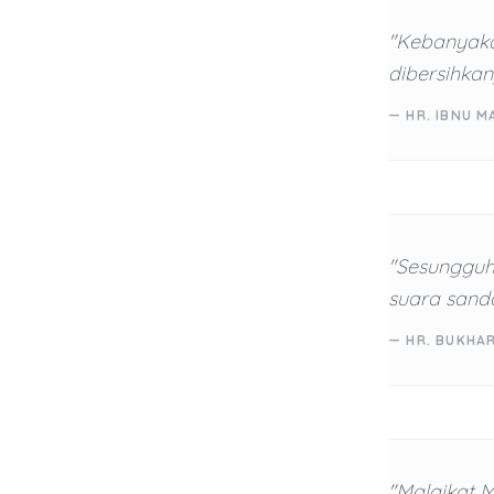
"Kebanyakan
dibersihkan)
— HR. IBNU M
"Sesungguh
suara sanda
— HR. BUKHAR
"Malaikat 