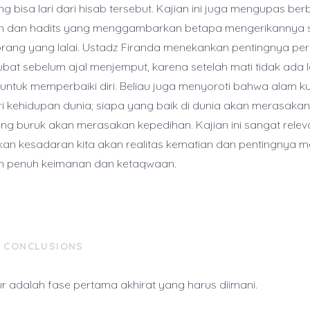
g bisa lari dari hisab tersebut. Kajian ini juga mengupas berb
'an dan hadits yang menggambarkan betapa mengerikannya s
rang yang lalai. Ustadz Firanda menekankan pentingnya pe
ubat sebelum ajal menjemput, karena setelah mati tidak ada l
ntuk memperbaiki diri. Beliau juga menyoroti bahwa alam k
i kehidupan dunia; siapa yang baik di dunia akan merasaka
ng buruk akan merasakan kepedihan. Kajian ini sangat relev
n kesadaran kita akan realitas kematian dan pentingnya me
n penuh keimanan dan ketaqwaan.
& CONCLUSIONS
r adalah fase pertama akhirat yang harus diimani.