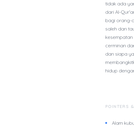
tidak ada yan
dari Al-Qur
bagi orang-o
saleh dan ta
kesempatan u
cerminan dar
dan siapa ya
membangkitka
hidup denga
POINTERS 
Alam kubu