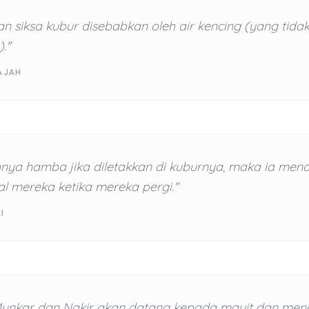
 siksa kubur disebabkan oleh air kencing (yang tida
."
AJAH
nya hamba jika diletakkan di kuburnya, maka ia men
l mereka ketika mereka pergi."
I
Munkar dan Nakir akan datang kepada mayit dan me