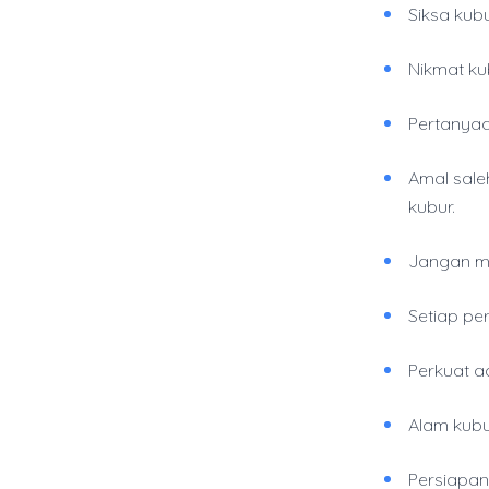
Siksa kub
Nikmat ku
Pertanyaa
Amal sale
kubur.
Jangan me
Setiap per
Perkuat 
Alam kubu
Persiapan