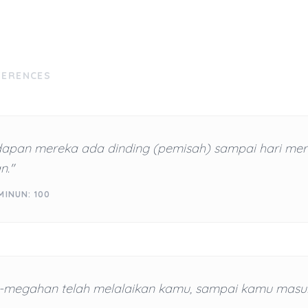
FERENCES
dapan mereka ada dinding (pemisah) sampai hari me
n."
MINUN: 100
megahan telah melalaikan kamu, sampai kamu masu