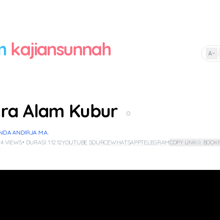
m
kajiansunnah
A-
|
ra Alam Kubur
○
NDA ANDIRJA M.A.
 4 VIEWS
• DURASI: 1:12:12
YOUTUBE SOURCE
WHATSAPP
TELEGRAM
COPY LINK
☆ BOOK