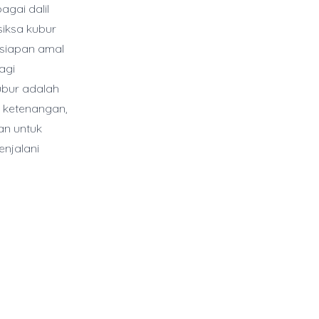
agai dalil
iksa kubur
rsiapan amal
agi
ubur adalah
n ketenangan,
an untuk
njalani