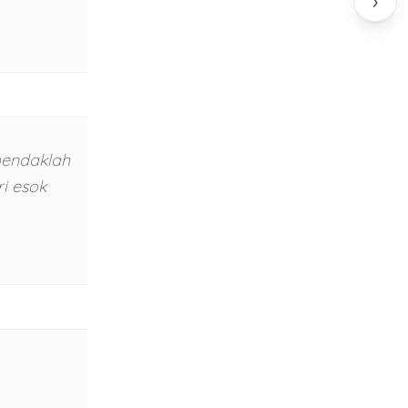
›
hendaklah
i esok