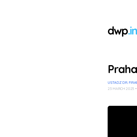
dwp
.i
Praha
USTADZ DR. FIRA
23 MARCH 2025 •