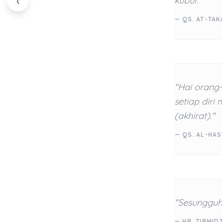
‹
kubur."
— QS. AT-TAK
"Hai orang
setiap diri
(akhirat)."
— QS. AL-HAS
"Sesungguh
— HR. TIRMID