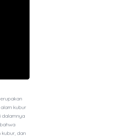
 merupakan
 alam kubur
di dalamnya
n bahwa
 kubur, dan