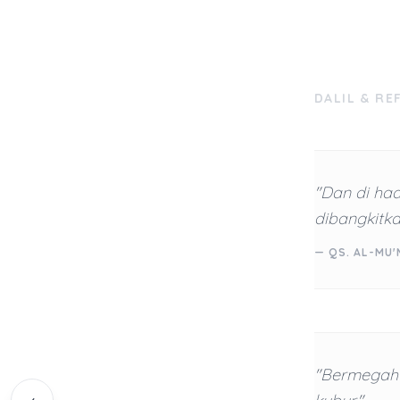
DALIL & RE
"Dan di ha
dibangkitka
— QS. AL-MU'
"Bermegah-