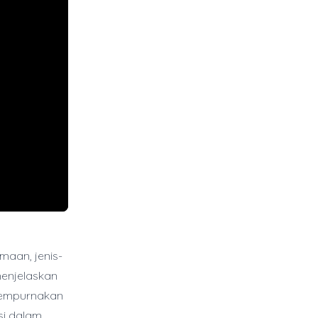
maan, jenis-
menjelaskan
yempurnakan
si dalam