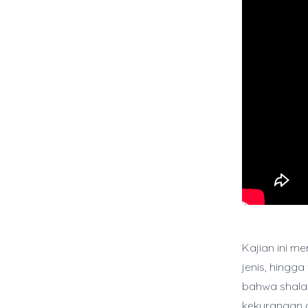
Kajian ini m
jenis, hingg
bahwa shala
kekurangan d