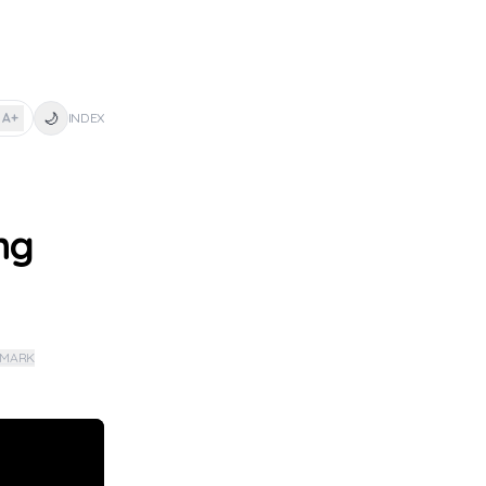
🌙
A+
INDEX
ng
KMARK