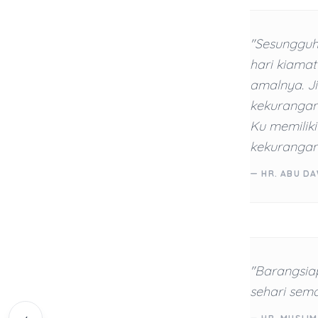
"Sesungguh
hari kiamat
amalnya. Ji
kekurangan 
Ku memilik
kekurangan 
— HR. ABU DA
"Barangsia
sehari sem