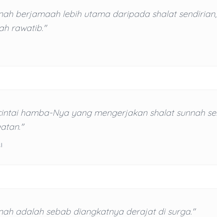
nah berjamaah lebih utama daripada shalat sendirian,
ah rawatib."
cintai hamba-Nya yang mengerjakan shalat sunnah s
atan."
I
nah adalah sebab diangkatnya derajat di surga."