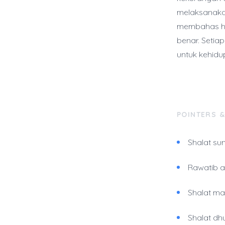
melaksanakan
membahas huk
benar. Setiap
untuk kehidu
POINTERS 
Shalat su
Rawatib a
Shalat ma
Shalat dh