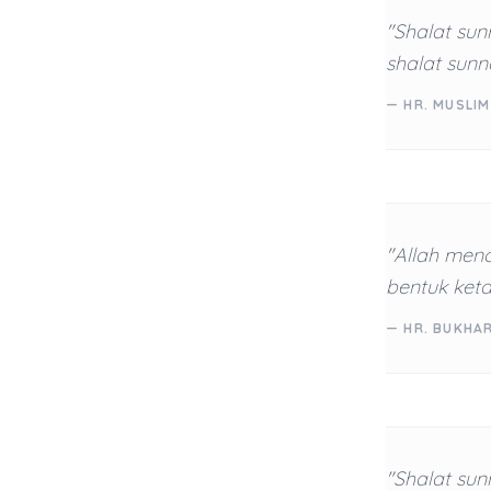
"Shalat sun
shalat sunn
— HR. MUSLIM
"Allah men
bentuk keta
— HR. BUKHAR
"Shalat sun