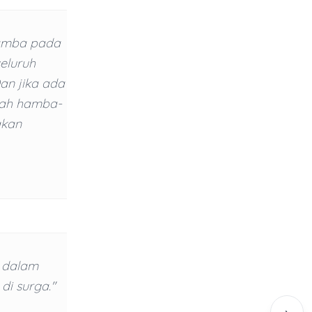
hamba pada
seluruh
an jika ada
akah hamba-
akan
t dalam
i surga."