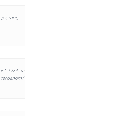
ap orang
shalat Subuh
i terbenam."