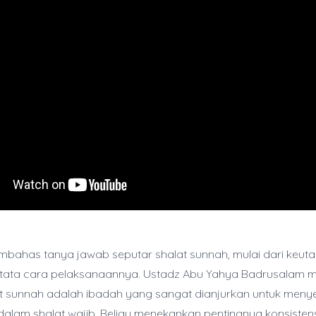
embahas tanya jawab seputar shalat sunnah, mulai dari keuta
a tata cara pelaksanaannya. Ustadz Abu Yahya Badrusalam 
t sunnah adalah ibadah yang sangat dianjurkan untuk men
alam shalat wajib. Beliau menekankan pentingnya konsisten