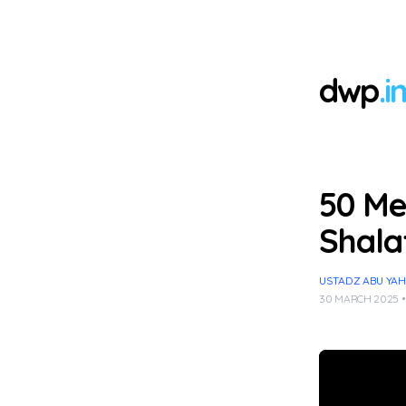
dwp
.i
50 Me
Shala
USTADZ ABU YAH
30 MARCH 2025 •