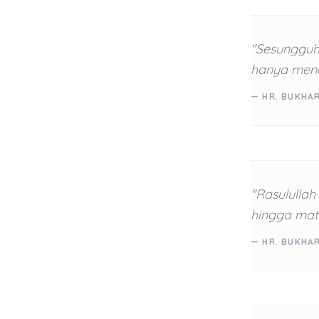
"Sesungguh
hanya mend
— HR. BUKHA
"Rasulullah
hingga mata
— HR. BUKHA