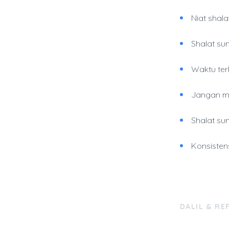
Niat shala
Shalat su
Waktu ter
Jangan m
Shalat sun
Konsisten
DALIL & RE