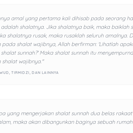
nya amal yang pertama kali dihisab pada seorang 
 adalah shalatnya. Jika shalatnya baik, maka baiklah 
ka shalatnya rusak, maka rusaklah seluruh amalnya. D
pada shalat wajibnya, Allah berfirman: 'Lihatlah ap
i shalat sunnah?' Maka shalat sunnah itu menyempurn
shalat wajibnya."
WUD, TIRMIDZI, DAN LAINNYA
pa yang mengerjakan shalat sunnah dua belas rakaa
alam, maka akan dibangunkan baginya sebuah rumah d