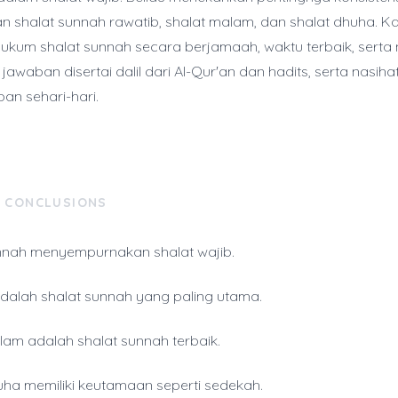
 shalat sunnah rawatib, shalat malam, dan shalat dhuha. Kaj
um shalat sunnah secara berjamaah, waktu terbaik, serta 
 jawaban disertai dalil dari Al-Qur'an dan hadits, serta nasihat
pan sehari-hari.
& CONCLUSIONS
nnah menyempurnakan shalat wajib.
dalah shalat sunnah yang paling utama.
lam adalah shalat sunnah terbaik.
uha memiliki keutamaan seperti sedekah.